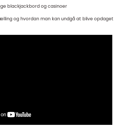
tige blackjackbord og casinoer
ttælling og hvordan man kan undgå at blive opdaget