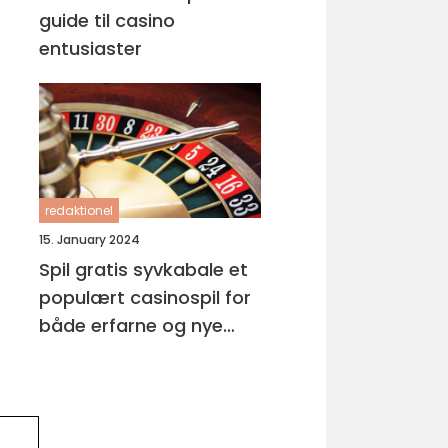
guide til casino
entusiaster
redaktionel
15. January 2024
Spil gratis syvkabale et
populært casinospil for
både erfarne og nye
spillere