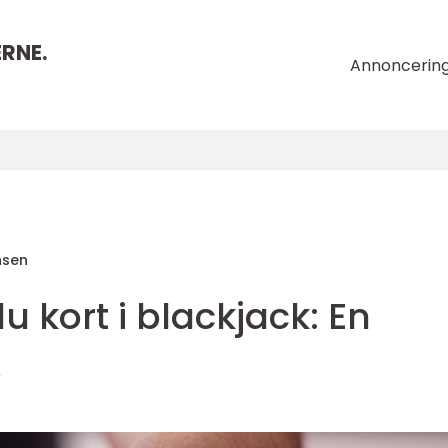
RNE.
Annoncerin
nsen
u kort i blackjack: En
e