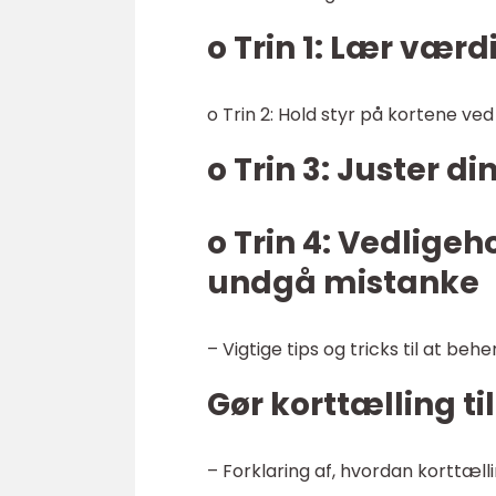
o Trin 1: Lær værd
o Trin 2: Hold styr på kortene ved
o Trin 3: Juster d
o Trin 4: Vedligeh
undgå mistanke
– Vigtige tips og tricks til at be
Gør korttælling til
– Forklaring af, hvordan korttæl