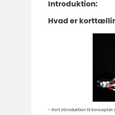
Introduktion:
Hvad er korttælli
– Kort introduktion til konceptet