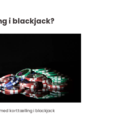
ng i blackjack?
 med korttælling i blackjack