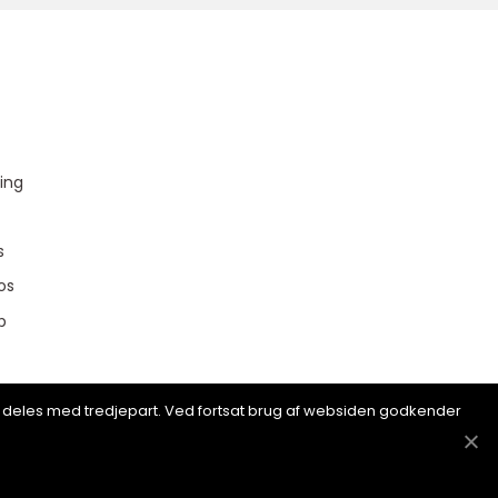
u
ing
s
os
p
ion deles med tredjepart. Ved fortsat brug af websiden godkender