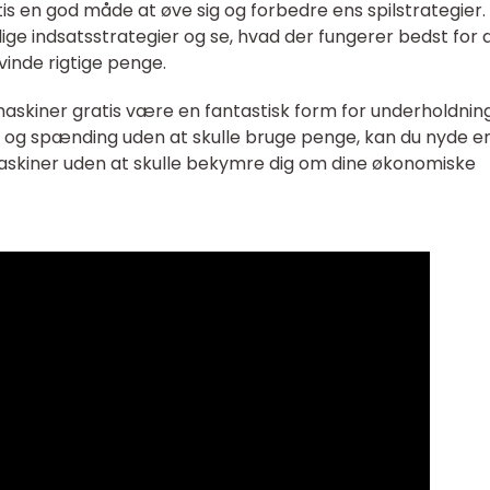
is en god måde at øve sig og forbedre ens spilstrategier.
ge indsatsstrategier og se, hvad der fungerer bedst for d
 vinde rigtige penge.
maskiner gratis være en fantastisk form for underholdning 
jov og spænding uden at skulle bruge penge, kan du nyde e
askiner uden at skulle bekymre dig om dine økonomiske