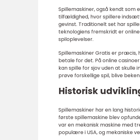
Spillemaskiner, også kendt som e
tilfældighed, hvor spillere inds
gevinst. Traditionelt set har spi
teknologiens fremskridt er online
spiloplevelser.
Spillemaskiner Gratis er præcis, 
betale for det. På online casinoer 
kan spille for sjov uden at skulle
prøve forskellige spil, blive bek
Historisk udviklin
Spillemaskiner har en lang histori
første spillemaskine blev opfunde
var en mekanisk maskine med tre h
populære i USA, og mekaniske ver