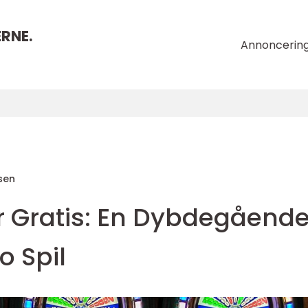
RNE.
Annoncerin
sen
r Gratis: En Dybdegåend
o Spil