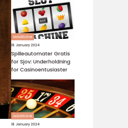
redaktionel
18. January 2024
Spilleautomater Gratis
for Sjov: Underholdning
for Casinoentusiaster
redaktionel
18. January 2024