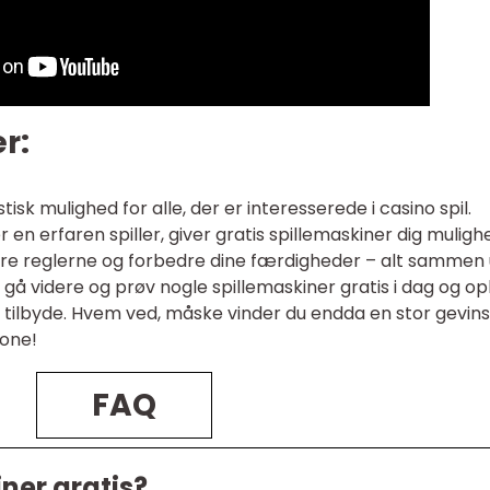
r:
isk mulighed for alle, der er interesserede i casino spil.
en erfaren spiller, giver gratis spillemaskiner dig muligh
, lære reglerne og forbedre dine færdigheder – alt sammen
Så gå videre og prøv nogle spillemaskiner gratis i dag og op
 tilbyde. Hvem ved, måske vinder du endda en stor gevins
rone!
FAQ
ner gratis?