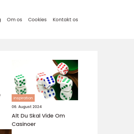
g
Om os
Cookies
Kontakt os
e
inspiration
06. August 2024
Alt Du Skal Vide Om
Casinoer