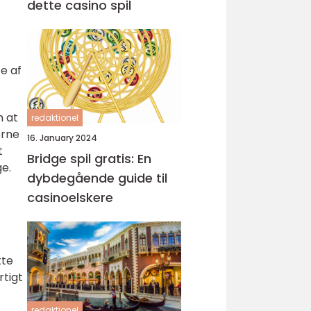
dette casino spil
te af
n at
redaktionel
erne
16. January 2024
t
Bridge spil gratis: En
ge.
dybdegående guide til
casinoelskere
tte
rtigt
redaktionel