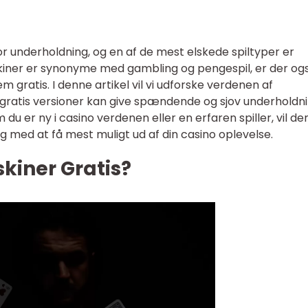
or underholdning, og en af de mest elskede spiltyper er
skiner er synonyme med gambling og pengespil, er der og
 gratis. I denne artikel vil vi udforske verdenen af
 gratis versioner kan give spændende og sjov underholdn
du er ny i casino verdenen eller en erfaren spiller, vil d
ig med at få mest muligt ud af din casino oplevelse.
kiner Gratis?