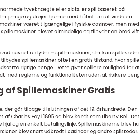
narmede tyveknægte eller slots, er spil baseret på
ætter penge og drejer hjulene med håbet om at vinde en
llemaskiner været tilgængelige i fysiske casinoer, men med
 spillemaskiner blevet almindelige og tilbyder en bred vif
hvad navnet antyder – spillemaskiner, der kan spilles ude
tilbydes spillemaskiner ofte i en gratis tilstand, hvor spill
 indsætte rigtige penge. Dette giver spillere mulighed for a
endt med reglerne og funktionaliteten uden at risikere pen
g af Spillemaskiner Gratis
e, der går tilbage til slutningen af det 19. århundrede. Den
t af Charles Fey i 1895 og blev kendt som Liberty Bell. De
jul og en enkelt betalingslinje. Spillemaskinerne blev hu
sioner blev snart udbredt i casinoer og andre spilsteder.