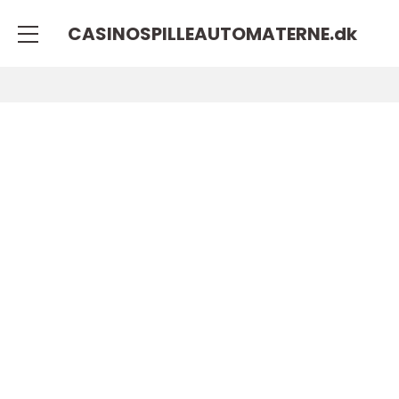
CASINOSPILLEAUTOMATERNE.
dk