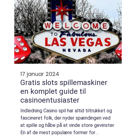
17 januar 2024
Gratis slots spillemaskiner
en komplet guide til
casinoentusiaster
Indledning Casino spil har altid tiltrukket og
fascineret folk, der nyder spændingen ved
at spille og håbe på at vinde store gevinster.
En af de mest populære former for