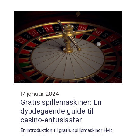
casinospil er slots spillemaskiner, der
tilbyder en enestående spiloplevelse med...
17 januar 2024
Gratis spillemaskiner: En
dybdegående guide til
casino-entusiaster
En introduktion til gratis spillemaskiner Hvis