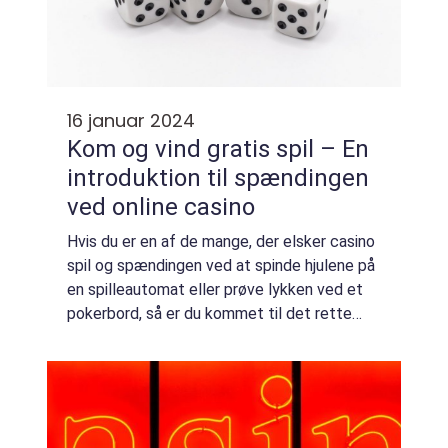
16 januar 2024
Kom og vind gratis spil – En
introduktion til spændingen
ved online casino
Hvis du er en af de mange, der elsker casino
spil og spændingen ved at spinde hjulene på
en spilleautomat eller prøve lykken ved et
pokerbord, så er du kommet til det rette
sted. Her giver vi dig en grundig og
indsigtsfuld præsentation af “kom ...