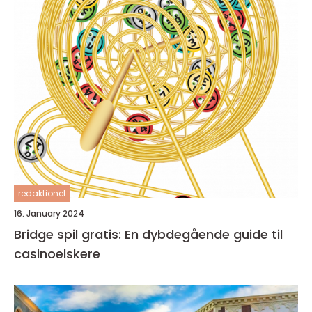
redaktionel
16. January 2024
Bridge spil gratis: En dybdegående guide til
casinoelskere