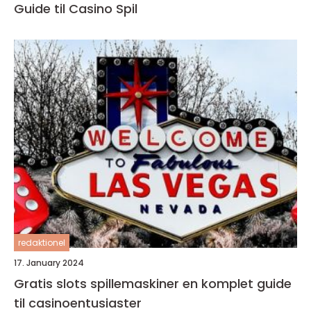
Guide til Casino Spil
redaktionel
17. January 2024
Gratis slots spillemaskiner en komplet guide
til casinoentusiaster