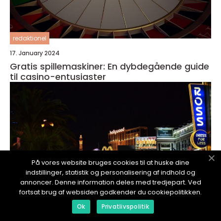
redaktionel
17. January 2024
Gratis spillemaskiner: En dybdegående guide
til casino-entusiaster
På vores website bruges cookies til at huske dine
indstillinger, statistik og personalisering af indhold og
annoncer. Denne information deles med tredjepart. Ved
fortsat brug af websiden godkender du cookiepolitikken.
Ok
Privatlivspolitik