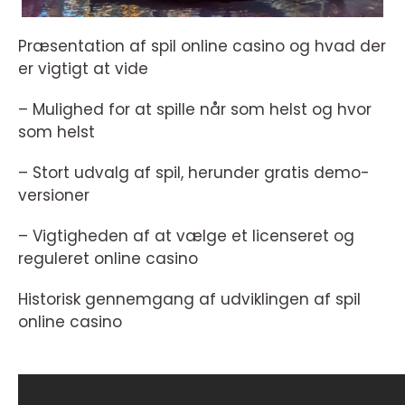
Præsentation af spil online casino og hvad der
er vigtigt at vide
– Mulighed for at spille når som helst og hvor
som helst
– Stort udvalg af spil, herunder gratis demo-
versioner
– Vigtigheden af at vælge et licenseret og
reguleret online casino
Historisk gennemgang af udviklingen af spil
online casino