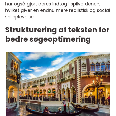
har også gjort deres indtog i spilverdenen,
hvilket giver en endnu mere realistisk og social
spiloplevelse.
Strukturering af teksten for
bedre søgeoptimering