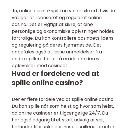
Ja, online casino-spil kan være sikkert, hvis du
vælger et licenseret og reguleret online
casino. Det er vigtigt at sikre, at dine
personlige og økonomiske oplysninger holdes
fortrolige. Du kan kontrollere casinoets licens
og regulering på deres hjemmeside. Det
anbefales også at læse anmeldelser fra
andre spillere for at få en idé om deres
oplevelser med casinoet.
Hvad er fordelene ved at
spille online casino?
Der er flere fordele ved at spille online casino.
Du kan spille når som helst og hvor som helst,
da online casinoer er tilgængelige 24/7. Du
har også adgang til et stort udvalg af spil,
herunder klassiske casinospil, spilleautomater