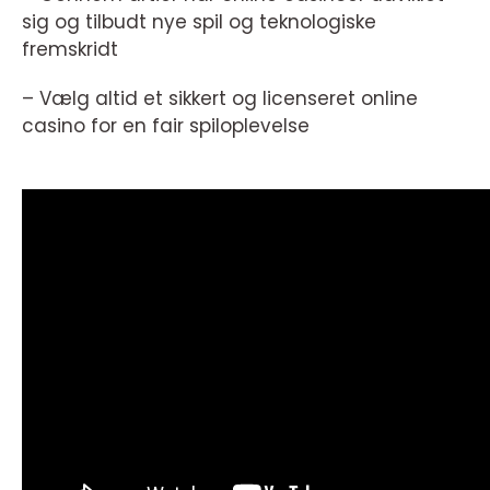
sig og tilbudt nye spil og teknologiske
fremskridt
– Vælg altid et sikkert og licenseret online
casino for en fair spiloplevelse