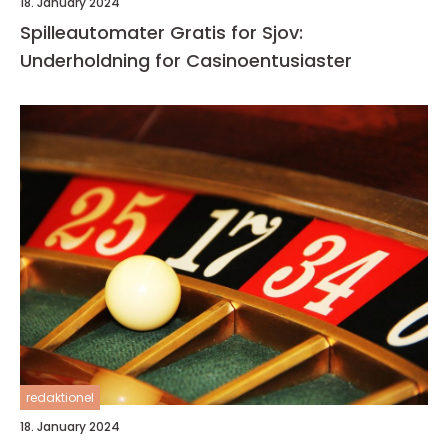
18. January 2024
Spilleautomater Gratis for Sjov:
Underholdning for Casinoentusiaster
redaktionel
18. January 2024