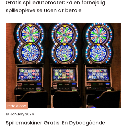
Gratis spilleautomater: Få en fornøjelig
spilleoplevelse uden at betale
redaktionel
18. January 2024
Spillemaskiner Gratis: En Dybdegående