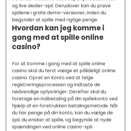
og live dealer-spil. Derudover kan du prøve
spillene i gratis demo-versioner, inden du
begynder at spille med rigtige penge.
Hvordan kan jeg komme i
gang med at spille online
casino?
For at komme i gang med at spille online
casino skal du først vælge et pålideligt online
casino. Opret en konto ved at følge
registreringsprocessen og indtaste de
nødvendige oplysninger. Derefter skal du
foretage en indbetaling på din spillekonto ved
hjælp af en foretrukken betalingsmetode. Når
du har penge på din konto, kan du vælge de
spil, du ønsker at spille, og begynde at nyde
spændingen ved online casino-spil.