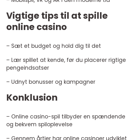
Vigtige tips til at spille
online casino
– Sæt et budget og hold dig til det
– Lær spillet at kende, før du placerer rigtige
pengeindsatser
– Udnyt bonusser og kampagner
Konklusion
– Online casino-spil tilbyder en spændende
og bekvem spiloplevelse
– Gennem årtier har online casinoer udviklet