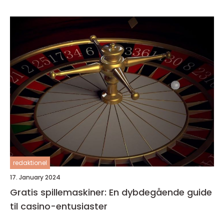
redaktionel
17. January 2024
Gratis spillemaskiner: En dybdegående guide
til casino-entusiaster