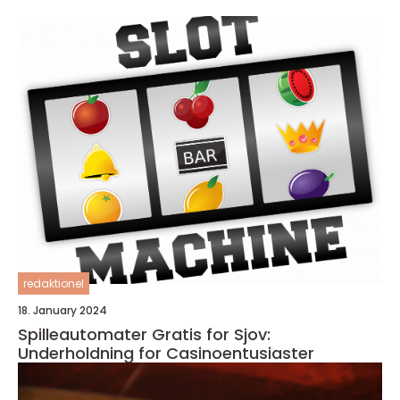
redaktionel
18. January 2024
Spilleautomater Gratis for Sjov:
Underholdning for Casinoentusiaster