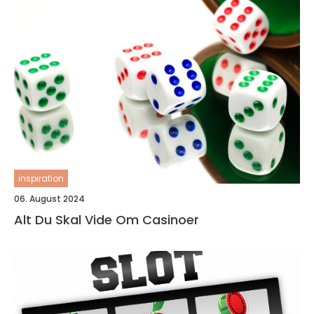
inspiration
06. August 2024
Alt Du Skal Vide Om Casinoer