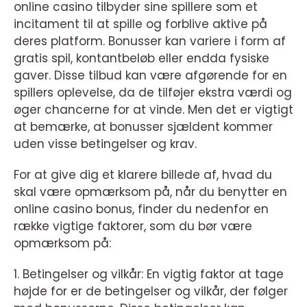
online casino tilbyder sine spillere som et
incitament til at spille og forblive aktive på
deres platform. Bonusser kan variere i form af
gratis spil, kontantbeløb eller endda fysiske
gaver. Disse tilbud kan være afgørende for en
spillers oplevelse, da de tilføjer ekstra værdi og
øger chancerne for at vinde. Men det er vigtigt
at bemærke, at bonusser sjældent kommer
uden visse betingelser og krav.
For at give dig et klarere billede af, hvad du
skal være opmærksom på, når du benytter en
online casino bonus, finder du nedenfor en
række vigtige faktorer, som du bør være
opmærksom på:
1. Betingelser og vilkår: En vigtig faktor at tage
højde for er de betingelser og vilkår, der følger