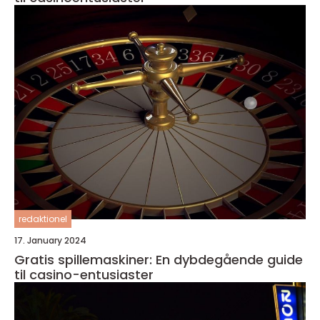
redaktionel
17. January 2024
Gratis spillemaskiner: En dybdegående guide
til casino-entusiaster