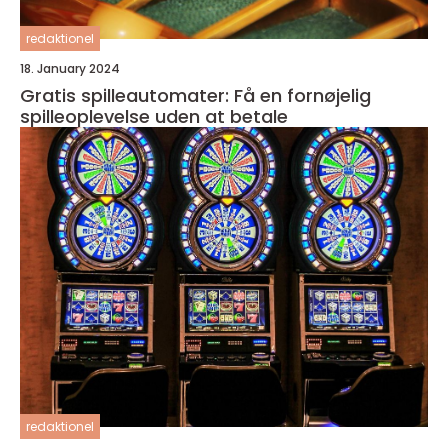
redaktionel
18. January 2024
Gratis spilleautomater: Få en fornøjelig
spilleoplevelse uden at betale
redaktionel