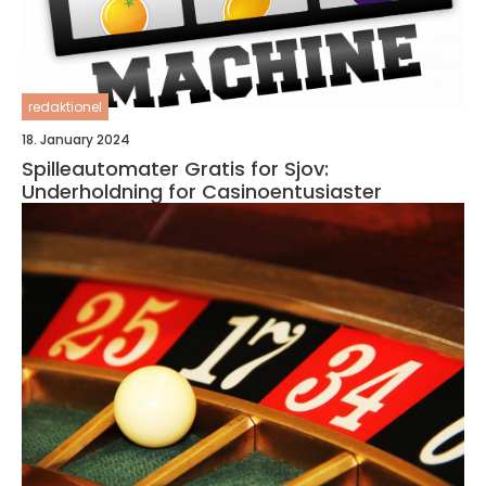
redaktionel
18. January 2024
Spilleautomater Gratis for Sjov:
Underholdning for Casinoentusiaster