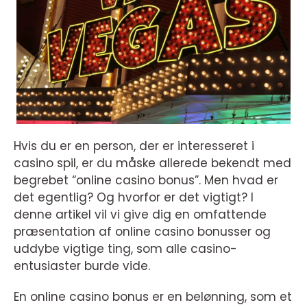
Hvis du er en person, der er interesseret i
casino spil, er du måske allerede bekendt med
begrebet “online casino bonus”. Men hvad er
det egentlig? Og hvorfor er det vigtigt? I
denne artikel vil vi give dig en omfattende
præsentation af online casino bonusser og
uddybe vigtige ting, som alle casino-
entusiaster burde vide.
En online casino bonus er en belønning, som et