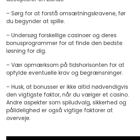
– Sørg for at forstå omsætningskravene, før
du begynder at spille.
– Undersøg forskellige casinoer og deres
bonusprogrammer for at finde den bedste
løsning for dig.
– Vær opmærksom på tidshorisonten for at
opfylde eventuelle krav og begrænsninger.
– Husk, at bonusser er ikke altid nødvendigvis
den vigtigste faktor, når du vælger et casino.
Andre aspekter som spiludvalg, sikkerhed og
pålidelighed er også vigtige faktorer at
overveje.