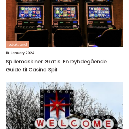
redaktionel
18. January 2024
Spillemaskiner Gratis: En Dybdegående
Guide til Casino Spil