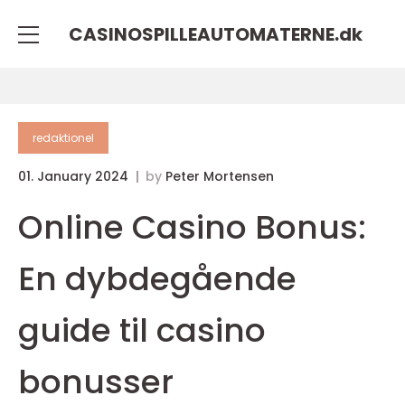
CASINOSPILLEAUTOMATERNE.
dk
redaktionel
01. January 2024
by
Peter Mortensen
Online Casino Bonus:
En dybdegående
guide til casino
bonusser