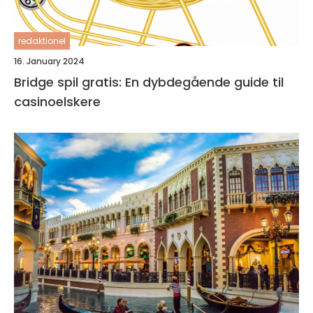
redaktionel
16. January 2024
Bridge spil gratis: En dybdegående guide til
casinoelskere