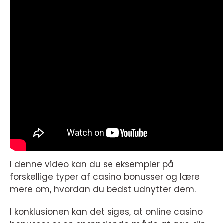
I denne video kan du se eksempler på
forskellige typer af casino bonusser og lære
mere om, hvordan du bedst udnytter dem.
I konklusionen kan det siges, at online casino