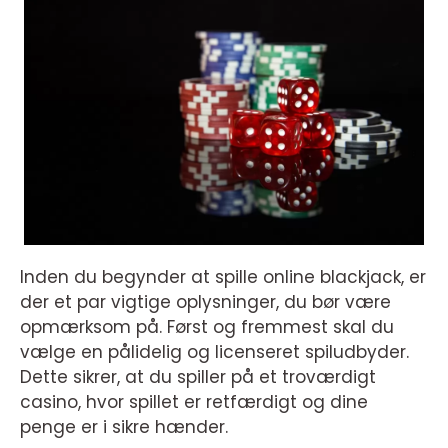
Inden du begynder at spille online blackjack, er
der et par vigtige oplysninger, du bør være
opmærksom på. Først og fremmest skal du
vælge en pålidelig og licenseret spiludbyder.
Dette sikrer, at du spiller på et troværdigt
casino, hvor spillet er retfærdigt og dine
penge er i sikre hænder.