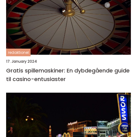
redaktionel
17. January 2024
Gratis spillemaskiner: En dybdegående guide
til casino-entusiaster