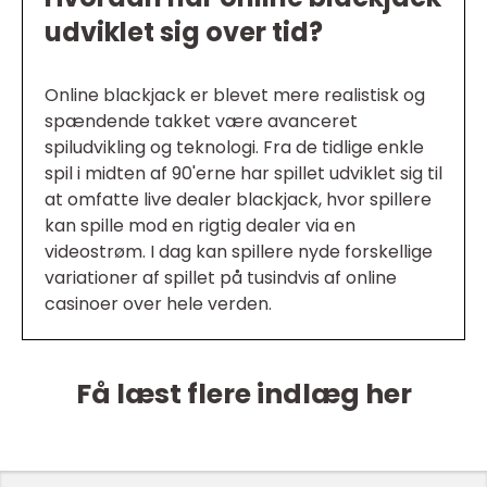
udviklet sig over tid?
Online blackjack er blevet mere realistisk og
spændende takket være avanceret
spiludvikling og teknologi. Fra de tidlige enkle
spil i midten af 90'erne har spillet udviklet sig til
at omfatte live dealer blackjack, hvor spillere
kan spille mod en rigtig dealer via en
videostrøm. I dag kan spillere nyde forskellige
variationer af spillet på tusindvis af online
casinoer over hele verden.
Få læst flere indlæg her