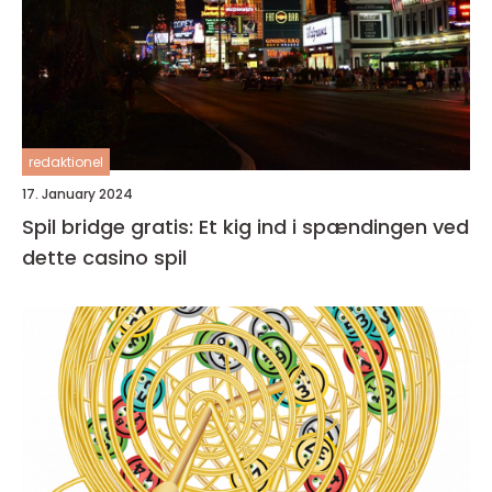
redaktionel
17. January 2024
Spil bridge gratis: Et kig ind i spændingen ved
dette casino spil