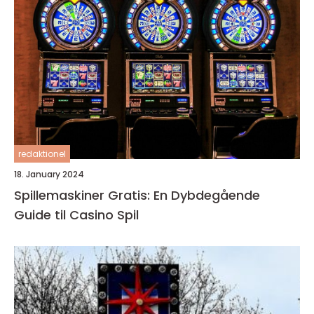
redaktionel
18. January 2024
Spillemaskiner Gratis: En Dybdegående
Guide til Casino Spil