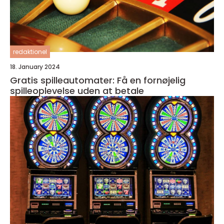
redaktionel
18. January 2024
Gratis spilleautomater: Få en fornøjelig
spilleoplevelse uden at betale