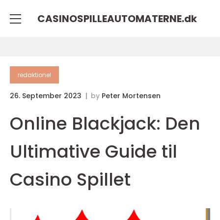
CASINOSPILLEAUTOMATERNE.
dk
redaktionel
26. September 2023
by
Peter Mortensen
Online Blackjack: Den
Ultimative Guide til
Casino Spillet