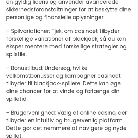
en gyldig licens og anvender avancerede
sikkerhedsforanstaltninger for at beskytte dine
personlige og finansielle oplysninger.
– Spilvariationer: Tjek, om casinoet tilbyder
forskellige variationer af blackjack, så du kan
eksperimentere med forskellige strategier og
spilstile.
– Bonustilbud: Undersøg, hvilke
velkomstbonusser og kampagner casinoet
tilbyder til blackjack-spillere. Dette kan øge
dine chancer for at vinde og forlænge din
spilletid.
– Brugervenlighed: Vælg et online casino, der
tilbyder en intuitiv og brugervenlig platform.
Dette gør det nemmere at navigere og nyde
spillet.