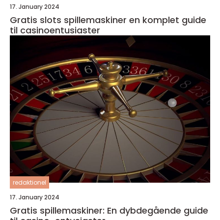
17. January 2024
Gratis slots spillemaskiner en komplet guide
til casinoentusiaster
redaktionel
17. January 2024
Gratis spillemaskiner: En dybdegående guide