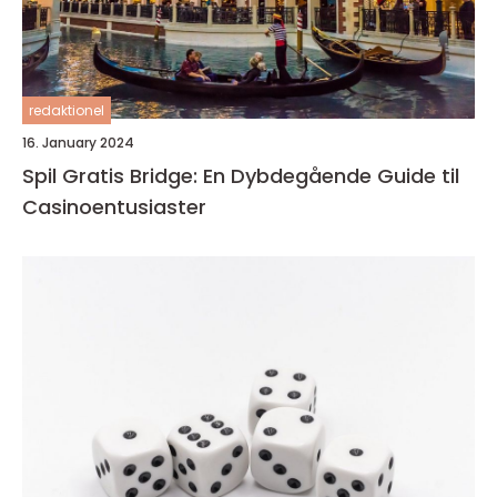
redaktionel
16. January 2024
Spil Gratis Bridge: En Dybdegående Guide til
Casinoentusiaster