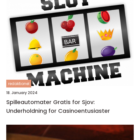
redaktionel
18. January 2024
Spilleautomater Gratis for Sjov:
Underholdning for Casinoentusiaster