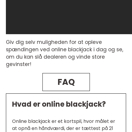
Giv dig selv muligheden for at opleve
spændingen ved online blackjack i dag og se,
om du kan slå dealeren og vinde store
gevinster!
FAQ
Hvad er online blackjack?
Online blackjack er et kortspil, hvor målet er
at opnå en håndværdi, der er tættest på 21