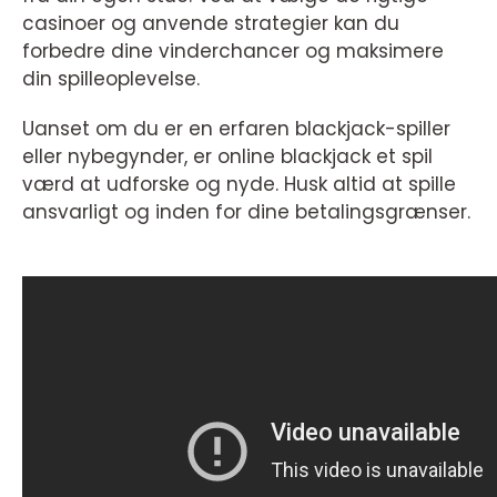
casinoer og anvende strategier kan du
forbedre dine vinderchancer og maksimere
din spilleoplevelse.
Uanset om du er en erfaren blackjack-spiller
eller nybegynder, er online blackjack et spil
værd at udforske og nyde. Husk altid at spille
ansvarligt og inden for dine betalingsgrænser.