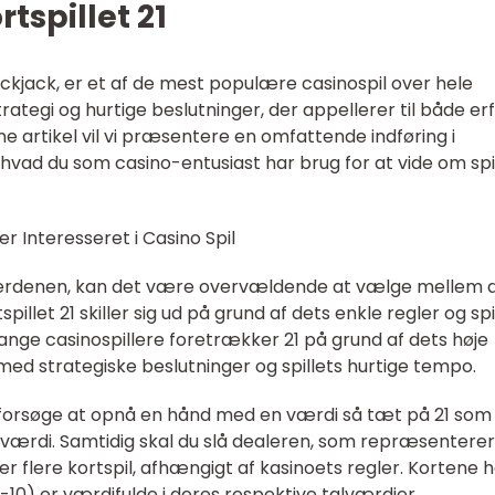
rtspillet 21
ackjack, er et af de mest populære casinospil over hele
rategi og hurtige beslutninger, der appellerer til både er
 artikel vil vi præsentere en omfattende indføring i
m hvad du som casino-entusiast har brug for at vide om spil
er Interesseret i Casino Spil
overdenen, kan det være overvældende at vælge mellem 
pillet 21 skiller sig ud på grund af dets enkle regler og spi
Mange casinospillere foretrækker 21 på grund af dets høje
d strategiske beslutninger og spillets hurtige tempo.
 du forsøge at opnå en hånd med en værdi så tæt på 21 som
 værdi. Samtidig skal du slå dealeren, som repræsenterer
ller flere kortspil, afhængigt af kasinoets regler. Kortene 
10) er værdifulde i deres respektive talværdier,