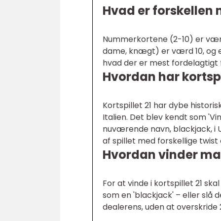
Hvad er forskellen m
Nummerkortene (2-10) er værdi
dame, knægt) er værd 10, og es
hvad der er mest fordelagtigt f
Hvordan har kortspil
Kortspillet 21 har dybe historis
Italien. Det blev kendt som 'Vin
nuværende navn, blackjack, i U
af spillet med forskellige twis
Hvordan vinder man 
For at vinde i kortspillet 21 
som en 'blackjack' – eller sl
dealerens, uden at overskride 2