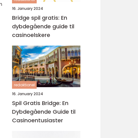
m
16. January 2024
Bridge spil gratis: En
dybdegående guide til
casinoelskere
redaktionel
16. January 2024
Spil Gratis Bridge: En
Dybdegående Guide til
Casinoentusiaster