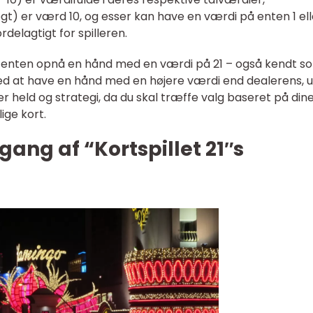
) er værd 10, og esser kan have en værdi på enten 1 elle
delagtigt for spilleren.
n du enten opnå en hånd med en værdi på 21 – også kendt s
 ved at have en hånd med en højere værdi end dealerens, 
er held og strategi, da du skal træffe valg baseret på din
ige kort.
ang af “Kortspillet 21″s