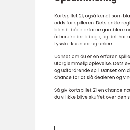
Kortspillet 21, også kendt som b
odds for spilleren. Dets enkle re
blandt både erfarne gamblere og 
århundreder tilbage, og det har ud
fysiske kasinoer og online.
Uanset om du er en erfaren spiller 
uforglemmelig oplevelse. Dets ev
og udfordrende spil. Uanset om du s
chance for at slå dealeren og vin
Så giv kortspillet 21 en chance n
du vil ikke blive skuffet over de