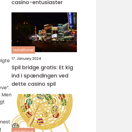
casino-entusiaster
redaktionel
17. January 2024
ulgte
Spil bridge gratis: Et kig
ind i spændingen ved
dette casino spil
yve”.
. Men
igt
 mest
g
redaktionel