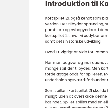
Introduktion til Ko
Kortspillet 21, også kendt som bl
verden. Det tilbyder spænding, st
gamblere og nybegyndere. I denne
kortspillet 21, hvor vi uddyber o
samt dets historiske udvikling.
Hvad Er Vigtigt at Vide for Person
Når man begiver sig ind i casin
mange spil, der tilbydes. Men korts
fordelagtige odds for spilleren. 
underholdningsværdi forbundet me
Som spiller i kortspillet 21 skal
muligt, uden at overskride denne
kasinoet. Spillet spilles med en e
alle en værdi: nummerkortene (2-