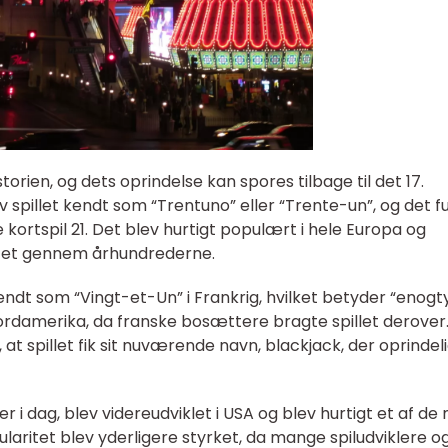
storien, og dets oprindelse kan spores tilbage til det 17.
v spillet kendt som “Trentuno” eller “Trente-un”, og det f
ortspil 21. Det blev hurtigt populært i hele Europa og
itet gennem århundrederne.
kendt som “Vingt-et-Un” i Frankrig, hvilket betyder “enogt
 Nordamerika, da franske bosættere bragte spillet derover
, at spillet fik sit nuværende navn, blackjack, der oprindel
 i dag, blev videreudviklet i USA og blev hurtigt et af de
ularitet blev yderligere styrket, da mange spiludviklere o