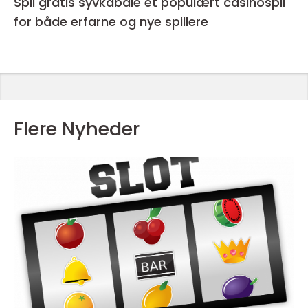
Spil gratis syvkabale et populært casinospil
for både erfarne og nye spillere
Flere Nyheder