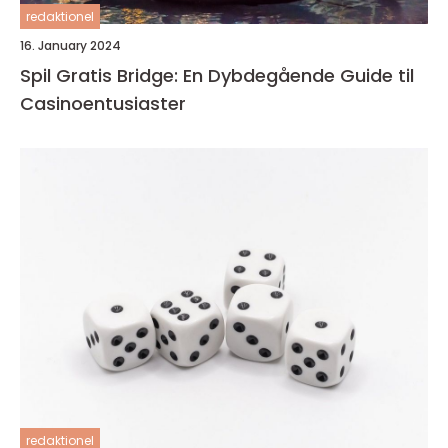
redaktionel
16. January 2024
Spil Gratis Bridge: En Dybdegående Guide til
Casinoentusiaster
redaktionel