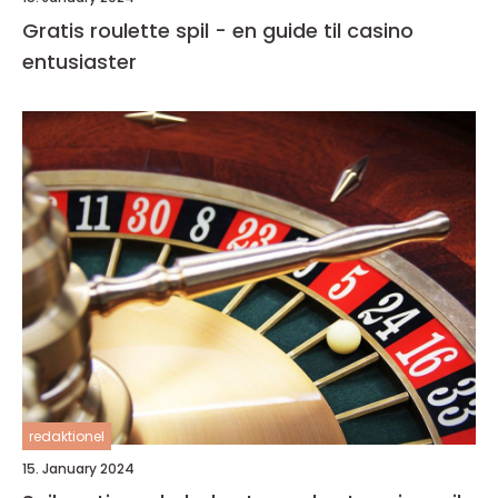
Gratis roulette spil - en guide til casino
entusiaster
redaktionel
15. January 2024