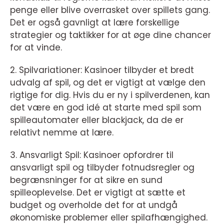
penge eller blive overrasket over spillets gang.
Det er også gavnligt at lære forskellige
strategier og taktikker for at øge dine chancer
for at vinde.
2. Spilvariationer: Kasinoer tilbyder et bredt
udvalg af spil, og det er vigtigt at vælge den
rigtige for dig. Hvis du er ny i spilverdenen, kan
det være en god idé at starte med spil som
spilleautomater eller blackjack, da de er
relativt nemme at lære.
3. Ansvarligt Spil: Kasinoer opfordrer til
ansvarligt spil og tilbyder fotnudsregler og
begrænsninger for at sikre en sund
spilleoplevelse. Det er vigtigt at sætte et
budget og overholde det for at undgå
økonomiske problemer eller spilafhængighed.