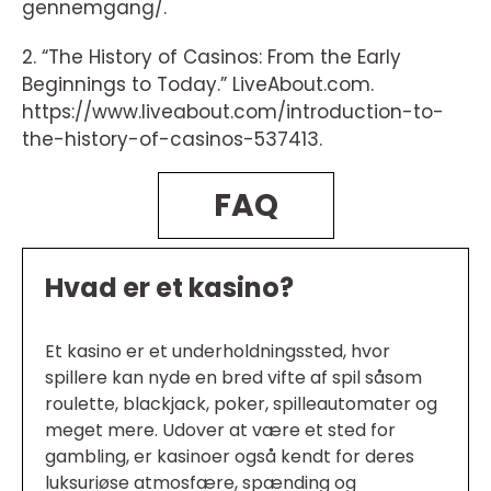
gennemgang/.
2. “The History of Casinos: From the Early
Beginnings to Today.” LiveAbout.com.
https://www.liveabout.com/introduction-to-
the-history-of-casinos-537413.
FAQ
Hvad er et kasino?
Et kasino er et underholdningssted, hvor
spillere kan nyde en bred vifte af spil såsom
roulette, blackjack, poker, spilleautomater og
meget mere. Udover at være et sted for
gambling, er kasinoer også kendt for deres
luksuriøse atmosfære, spænding og