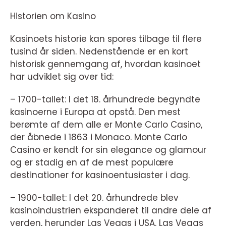
Historien om Kasino
Kasinoets historie kan spores tilbage til flere
tusind år siden. Nedenstående er en kort
historisk gennemgang af, hvordan kasinoet
har udviklet sig over tid:
– 1700-tallet: I det 18. århundrede begyndte
kasinoerne i Europa at opstå. Den mest
berømte af dem alle er Monte Carlo Casino,
der åbnede i 1863 i Monaco. Monte Carlo
Casino er kendt for sin elegance og glamour
og er stadig en af de mest populære
destinationer for kasinoentusiaster i dag.
– 1900-tallet: I det 20. århundrede blev
kasinoindustrien ekspanderet til andre dele af
verden, herunder Las Vegas i USA. Las Vegas