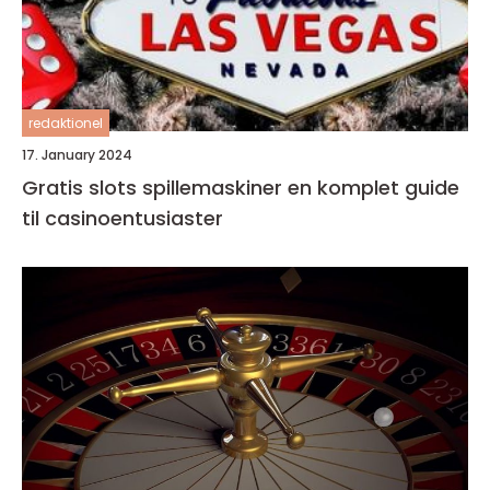
redaktionel
17. January 2024
Gratis slots spillemaskiner en komplet guide
til casinoentusiaster