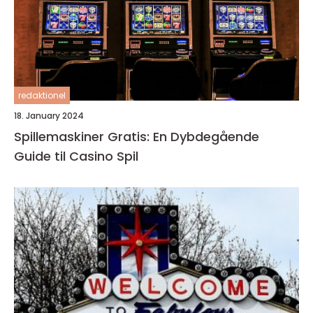
redaktionel
18. January 2024
Spillemaskiner Gratis: En Dybdegående
Guide til Casino Spil