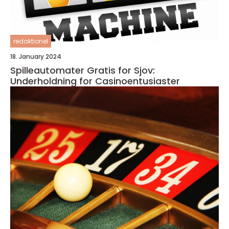
redaktionel
18. January 2024
Spilleautomater Gratis for Sjov:
Underholdning for Casinoentusiaster