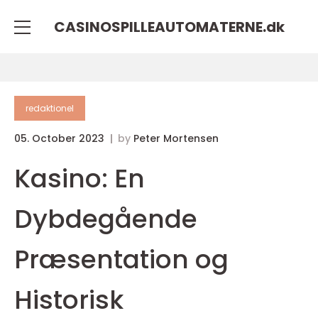
CASINOSPILLEAUTOMATERNE.
dk
redaktionel
05. October 2023
by
Peter Mortensen
Kasino: En
Dybdegående
Præsentation og
Historisk