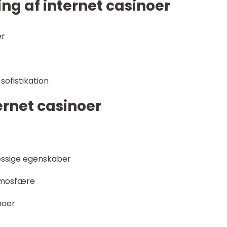
ling af internet casinoer
er
sofistikation
ernet casinoer
æssige egenskaber
atmosfære
inoer