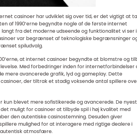
ernet casinoer har udviklet sig over tid, er det vigtigt at t
dten af 1990’erne begyndte nogle af de første internet
langt fra det moderne udseende og funktionalitet vi ser i
 casinoer var begrænset af teknologiske begrænsninger o
rænset spiludvalg.
00’erne, at internet casinoer begyndte at blomstre og ti
plevelse. Med forbedringer inden for internetforbindelser
byde mere avancerede grafik, lyd og gameplay. Dette
casinoer, der tiltrak et stadig voksende antal spillere ove
oer kun blevet mere sofistikerede og avancerede. De nyes
det muligt for casinoer at tilbyde spil i høj kvalitet med
skaber den autentiske casinostemning. Desuden giver
 spillere mulighed for at interagere med rigtige dealere i
 autentisk atmosfære.