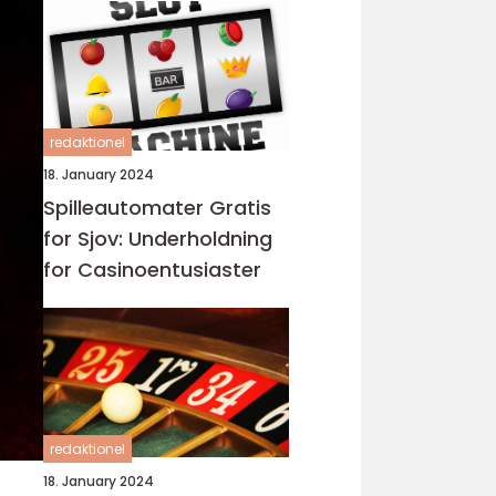
redaktionel
18. January 2024
Spilleautomater Gratis
for Sjov: Underholdning
for Casinoentusiaster
redaktionel
18. January 2024