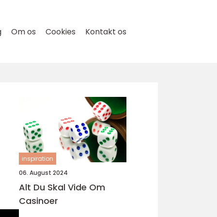
g
Om os
Cookies
Kontakt os
inspiration
06. August 2024
Alt Du Skal Vide Om
Casinoer