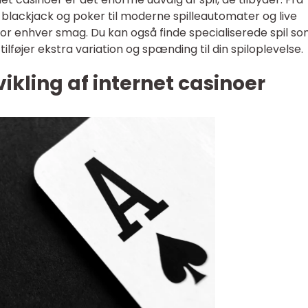
, blackjack og poker til moderne spilleautomater og live
t for enhver smag. Du kan også finde specialiserede spil s
ilføjer ekstra variation og spænding til din spiloplevelse.
ikling af internet casinoer