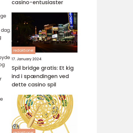
casino-entusiaster
age
 dag.
g
redaktionel
lbyde
17. January 2024
 og
Spil bridge gratis: Et kig
ind i spændingen ved
r
dette casino spil
te
redaktionel