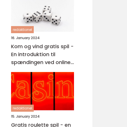
redaktionel
16. January 2024
Kom og vind gratis spil -
En introduktion til
spændingen ved online
casino
redaktionel
15. January 2024
Gratis roulette spil - en