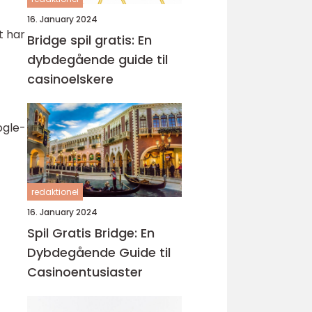
16. January 2024
t har
Bridge spil gratis: En
dybdegående guide til
casinoelskere
ogle-
redaktionel
16. January 2024
Spil Gratis Bridge: En
Dybdegående Guide til
Casinoentusiaster