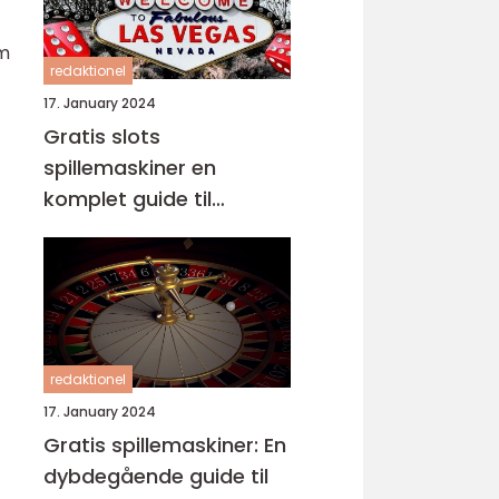
om
redaktionel
17. January 2024
Gratis slots
spillemaskiner en
komplet guide til
casinoentusiaster
redaktionel
17. January 2024
Gratis spillemaskiner: En
dybdegående guide til