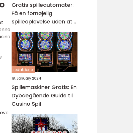
no
Gratis spilleautomater:
Få en fornøjelig
spilleoplevelse uden at
et
denne
betale
asino
e
redaktionel
18. January 2024
Spillemaskiner Gratis: En
Dybdegående Guide til
Casino Spil
leve