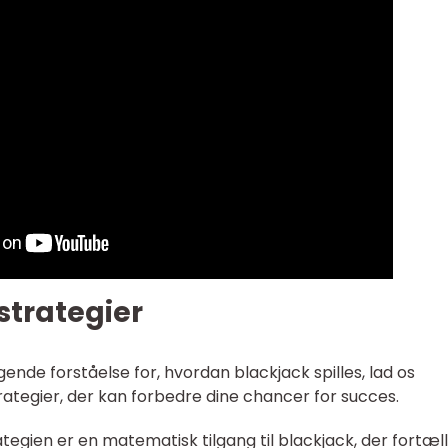
strategier
nde forståelse for, hvordan blackjack spilles, lad os
trategier, der kan forbedre dine chancer for succes.
tegien er en matematisk tilgang til blackjack, der fortæl