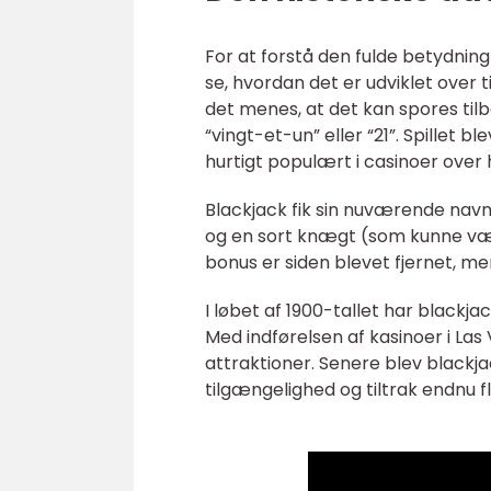
For at forstå den fulde betydning
se, hvordan det er udviklet over t
det menes, at det kan spores tilb
“vingt-et-un” eller “21”. Spillet 
hurtigt populært i casinoer over 
Blackjack fik sin nuværende navn
og en sort knægt (som kunne være
bonus er siden blevet fjernet, me
I løbet af 1900-tallet har blackj
Med indførelsen af kasinoer i Las
attraktioner. Senere blev blackjac
tilgængelighed og tiltrak endnu fl