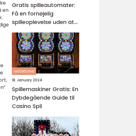
ske
Gratis spilleautomater:
å en
Få en fornøjelig
k.
spilleoplevelse uden at
dige
betale
de
redaktionel
ke
rt,
18. January 2024
en”
Spillemaskiner Gratis: En
Dybdegående Guide til
Casino Spil