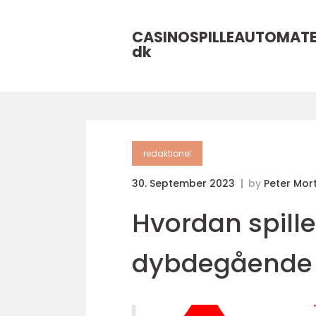
CASINOSPILLEAUTOMATE
dk
redaktionel
30. September 2023
by
Peter Mor
Hvordan spille
dybdegående gu