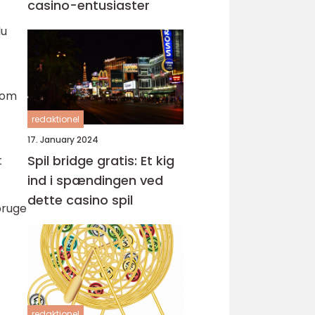
casino-entusiaster
du
som
redaktionel
17. January 2024
Spil bridge gratis: Et kig
t
ind i spændingen ved
dette casino spil
bruge
redaktionel