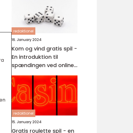
redaktionel
16. January 2024
Kom og vind gratis spil -
En introduktion til
ra
spændingen ved online
casino
sen
redaktionel
15. January 2024
Gratis roulette spil - en