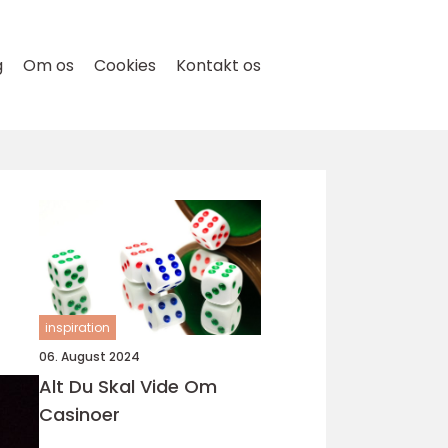
g
Om os
Cookies
Kontakt os
inspiration
06. August 2024
Alt Du Skal Vide Om
Casinoer