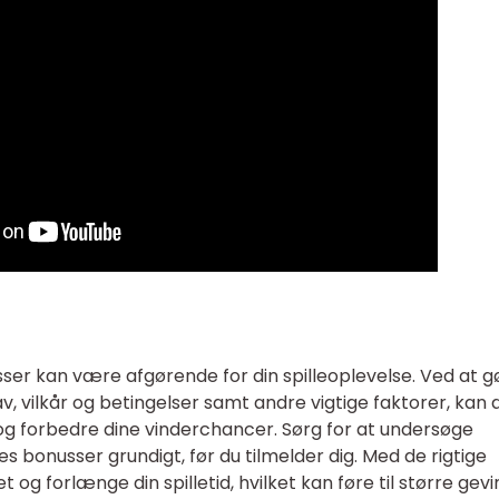
er kan være afgørende for din spilleoplevelse. Ved at g
vilkår og betingelser samt andre vigtige faktorer, kan d
og forbedre dine vinderchancer. Sørg for at undersøge
es bonusser grundigt, før du tilmelder dig. Med de rigtige
 og forlænge din spilletid, hvilket kan føre til større gevi