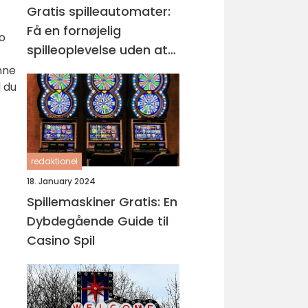
Gratis spilleautomater:
Få en fornøjelig
no
spilleoplevelse uden at
betale
enne
d du
redaktionel
18. January 2024
Spillemaskiner Gratis: En
Dybdegående Guide til
Casino Spil