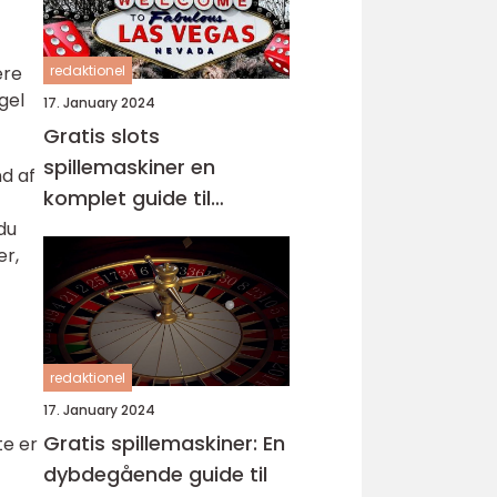
redaktionel
ere
gel
17. January 2024
Gratis slots
spillemaskiner en
nd af
komplet guide til
casinoentusiaster
du
er,
redaktionel
17. January 2024
Gratis spillemaskiner: En
e er
dybdegående guide til