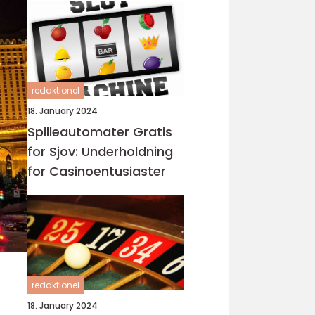
redaktionel
18. January 2024
Spilleautomater Gratis
for Sjov: Underholdning
for Casinoentusiaster
redaktionel
18. January 2024