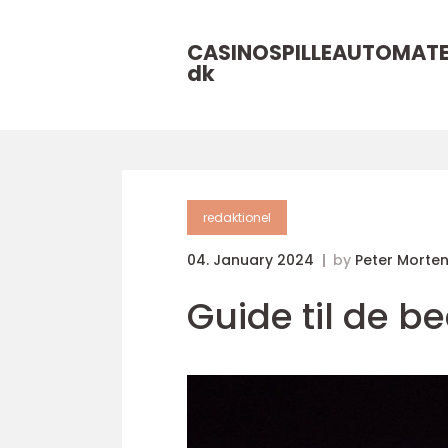
CASINOSPILLEAUTOMATE
dk
redaktionel
04. January 2024
by
Peter Morte
Guide til de b