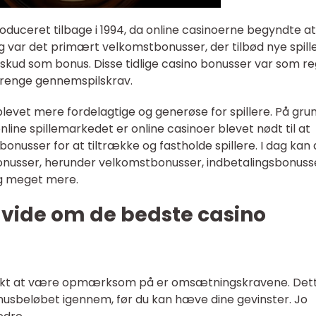
oduceret tilbage i 1994, da online casinoerne begyndte at
 var det primært velkomstbonusser, der tilbød nye spill
dskud som bonus. Disse tidlige casino bonusser var som re
trenge gennemspilskrav.
levet mere fordelagtige og generøse for spillere. På gru
line spillemarkedet er online casinoer blevet nødt til at
bonusser for at tiltrække og fastholde spillere. I dag kan 
bonusser, herunder velkomstbonusser, indbetalingsbonuss
 og meget mere.
t vide om de bedste casino
punkt at være opmærksom på er omsætningskravene. Dett
bonusbeløbet igennem, før du kan hæve dine gevinster. Jo