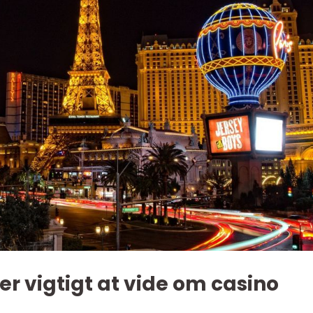
er vigtigt at vide om casino