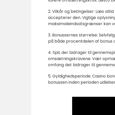
lavere omsætningskrav, desto b
2. Vilkår og betingelser: Læs alti
accepterer den. Vigtige oplysni
maksimaleindsatsgrænser kan vær
3. Bonussernes størrelse: Selvfø
på både procentdelen af bonus 
4. Spil, der bidrager til gennemspil
omsætningskravene. Vær opmærkso
omfang det bidrager til gennemsp
5. Gyldighedsperiode: Casino bon
bonussen inden perioden udløber,