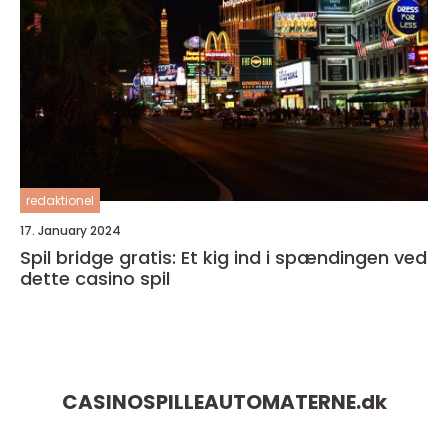
redaktionel
17. January 2024
Spil bridge gratis: Et kig ind i spændingen ved
dette casino spil
CASINOSPILLEAUTOMATERNE.
dk