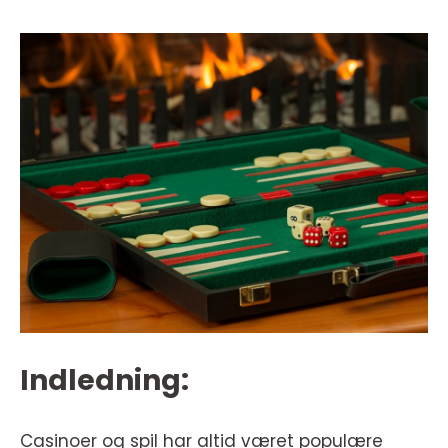
Indledning:
Casinoer og spil har altid været populære