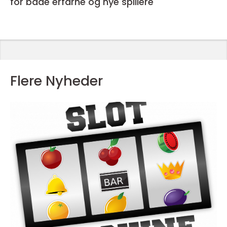
for både erfarne og nye spillere
Flere Nyheder