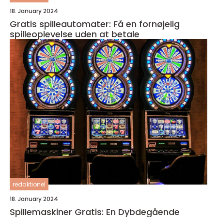
18. January 2024
Gratis spilleautomater: Få en fornøjelig
spilleoplevelse uden at betale
redaktionel
18. January 2024
Spillemaskiner Gratis: En Dybdegående