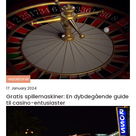
redaktionel
17. January 2024
Gratis spillemaskiner: En dybdegående guide
til casino-entusiaster