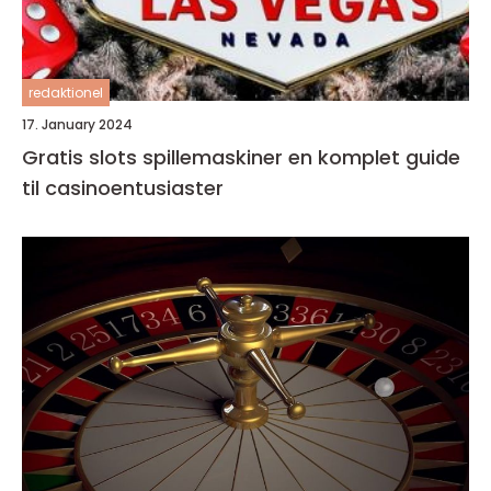
redaktionel
17. January 2024
Gratis slots spillemaskiner en komplet guide
til casinoentusiaster