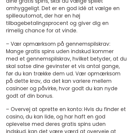
dine gratis spins, skal du vælge spillet
omhyggeligt. Det er en god idé at vælge en
spilleautomat, der har en høj
tilbagebetalingsprocent og giver dig en
rimelig chance for at vinde.
– Vær opmærksom på gennemspilskrav:
Mange gratis spins uden indskud kommer
med et gennemspilskrav, hvilket betyder, at du
skal satse dine gevinster et vis antal gange,
før du kan trække dem ud. Vær opmærksom
på dette krav, da det kan variere mellem
casinoer og påvirke, hvor godt du kan nyde
godt af din bonus.
– Overvej at oprette en konto: Hvis du finder et
casino, du kan lide, og har haft en god
oplevelse med deres gratis spins uden
indskud, kan det være værd at overveje at