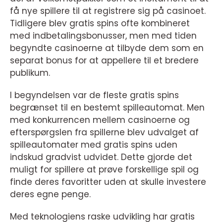
få nye spillere til at registrere sig på casinoet.
Tidligere blev gratis spins ofte kombineret
med indbetalingsbonusser, men med tiden
begyndte casinoerne at tilbyde dem som en
separat bonus for at appellere til et bredere
publikum.
I begyndelsen var de fleste gratis spins
begrænset til en bestemt spilleautomat. Men
med konkurrencen mellem casinoerne og
efterspørgslen fra spillerne blev udvalget af
spilleautomater med gratis spins uden
indskud gradvist udvidet. Dette gjorde det
muligt for spillere at prøve forskellige spil og
finde deres favoritter uden at skulle investere
deres egne penge.
Med teknologiens raske udvikling har gratis