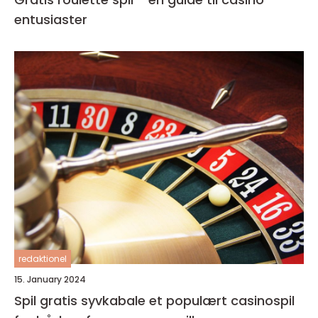
entusiaster
redaktionel
15. January 2024
Spil gratis syvkabale et populært casinospil