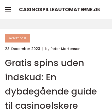
CASINOSPILLEAUTOMATERNE.
dk
redaktionel
28. December 2023
by
Peter Mortensen
Gratis spins uden
indskud: En
dybdegående guide
til casinoelskere