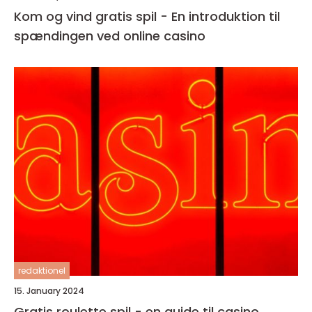
Kom og vind gratis spil - En introduktion til
spændingen ved online casino
redaktionel
15. January 2024
Gratis roulette spil - en guide til casino