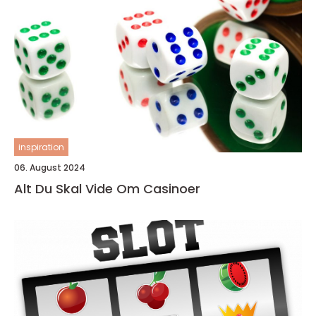
inspiration
06. August 2024
Alt Du Skal Vide Om Casinoer