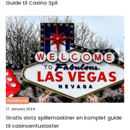
Guide til Casino Spil
redaktionel
17. January 2024
Gratis slots spillemaskiner en komplet guide
til casinoentusiaster