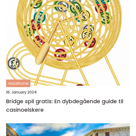
redaktionel
16. January 2024
Bridge spil gratis: En dybdegående guide til
casinoelskere