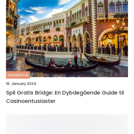
redaktionel
16. January 2024
Spil Gratis Bridge: En Dybdegående Guide til
Casinoentusiaster