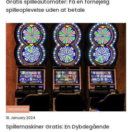
Gratis spilleautomater: Få en fornøjelig
spilleoplevelse uden at betale
redaktionel
18. January 2024
Spillemaskiner Gratis: En Dybdegående