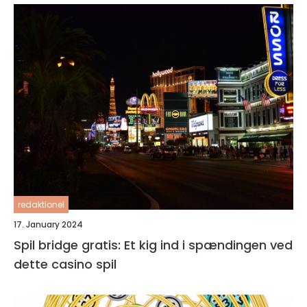
redaktionel
17. January 2024
Spil bridge gratis: Et kig ind i spændingen ved
dette casino spil