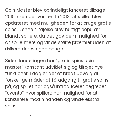
Coin Master blev oprindeligt lanceret tilbage i
2010, men det var først i 2013, at spillet blev
opdateret med muligheden for at bruge gratis
spins. Denne tilføjelse blev hurtigt populær
blandt spillere, da det gav dem mulighed for
at spille mere og vinde større præmier uden at
risikere deres egne penge.
Siden lanceringen har “gratis spins coin
master” konstant udviklet sig og tilføjet nye
funktioner. I dag er der et bredt udvalg af
forskellige måder at få adgang til gratis spins
på, og spillet har også introduceret begrebet
“events”, hvor spillere har mulighed for at
konkurrere mod hinanden og vinde ekstra
spins.