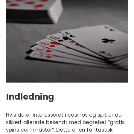
Indledning
Hvis du er interesseret i casinos og spil, er du
sikkert allerede bekendt med begrebet “gratis
spins coin master”. Dette er en fantastisk