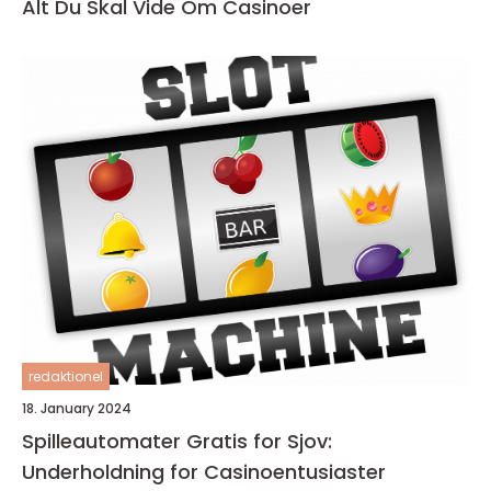
Alt Du Skal Vide Om Casinoer
redaktionel
18. January 2024
Spilleautomater Gratis for Sjov:
Underholdning for Casinoentusiaster