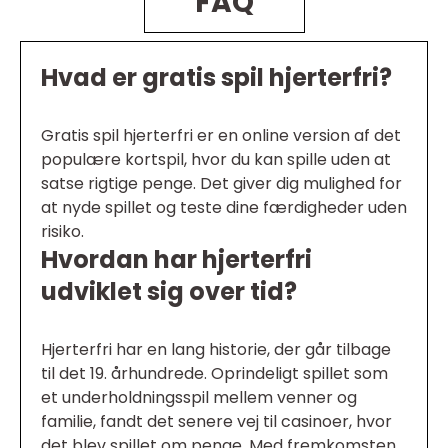
FAQ
Hvad er gratis spil hjerterfri?
Gratis spil hjerterfri er en online version af det
populære kortspil, hvor du kan spille uden at
satse rigtige penge. Det giver dig mulighed for
at nyde spillet og teste dine færdigheder uden
risiko.
Hvordan har hjerterfri
udviklet sig over tid?
Hjerterfri har en lang historie, der går tilbage
til det 19. århundrede. Oprindeligt spillet som
et underholdningsspil mellem venner og
familie, fandt det senere vej til casinoer, hvor
det blev spillet om penge. Med fremkomsten