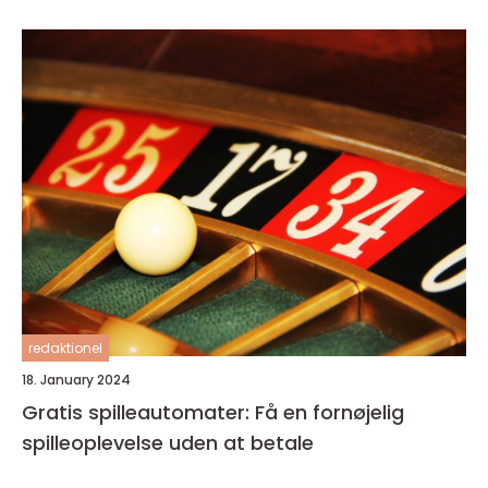
redaktionel
18. January 2024
Gratis spilleautomater: Få en fornøjelig
spilleoplevelse uden at betale