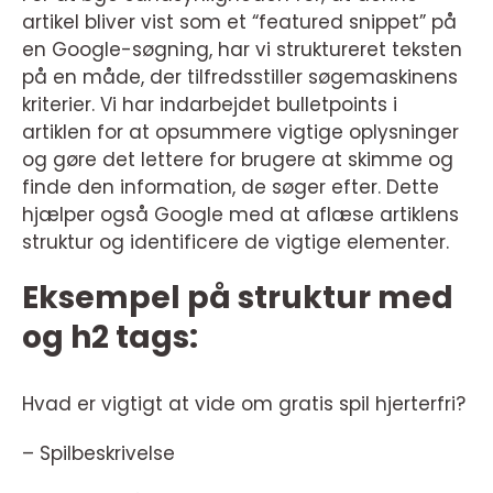
artikel bliver vist som et “featured snippet” på
en Google-søgning, har vi struktureret teksten
på en måde, der tilfredsstiller søgemaskinens
kriterier. Vi har indarbejdet bulletpoints i
artiklen for at opsummere vigtige oplysninger
og gøre det lettere for brugere at skimme og
finde den information, de søger efter. Dette
hjælper også Google med at aflæse artiklens
struktur og identificere de vigtige elementer.
Eksempel på struktur med
og h2 tags:
Hvad er vigtigt at vide om gratis spil hjerterfri?
– Spilbeskrivelse