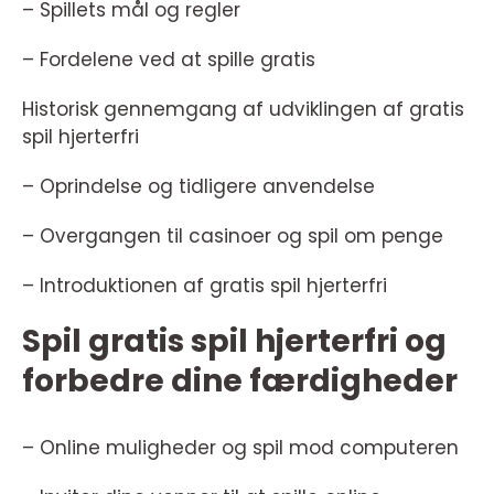
– Spillets mål og regler
– Fordelene ved at spille gratis
Historisk gennemgang af udviklingen af gratis
spil hjerterfri
– Oprindelse og tidligere anvendelse
– Overgangen til casinoer og spil om penge
– Introduktionen af gratis spil hjerterfri
Spil gratis spil hjerterfri og
forbedre dine færdigheder
– Online muligheder og spil mod computeren