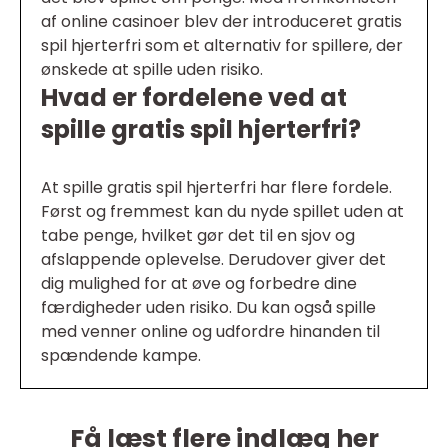
af online casinoer blev der introduceret gratis
spil hjerterfri som et alternativ for spillere, der
ønskede at spille uden risiko.
Hvad er fordelene ved at
spille gratis spil hjerterfri?
At spille gratis spil hjerterfri har flere fordele.
Først og fremmest kan du nyde spillet uden at
tabe penge, hvilket gør det til en sjov og
afslappende oplevelse. Derudover giver det
dig mulighed for at øve og forbedre dine
færdigheder uden risiko. Du kan også spille
med venner online og udfordre hinanden til
spændende kampe.
Få læst flere indlæg her