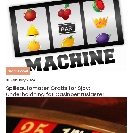
redaktionel
18. January 2024
Spilleautomater Gratis for Sjov:
Underholdning for Casinoentusiaster