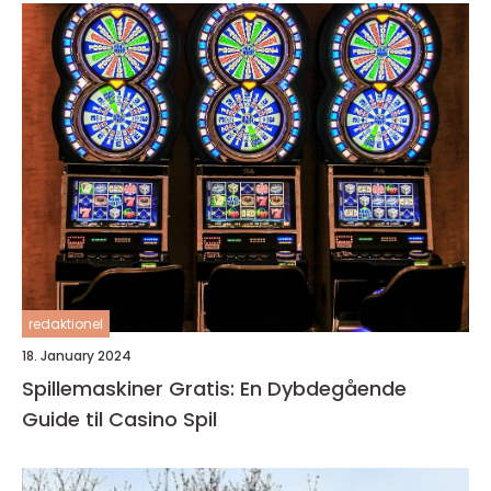
redaktionel
18. January 2024
Spillemaskiner Gratis: En Dybdegående
Guide til Casino Spil