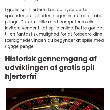
I gratis spil hjerterfri kan du nyde dette
spændende spil uden nogen risiko for at tabe
penge. Du kan spille mod computeren eller
invitere venner til at spille online. Dette gør det
til en fantastisk mulighed for at forbedre dine
færdigheder, inden du begynder at spille med
rigtige penge.
Historisk gennemgang af
udviklingen af gratis spil
hjerterfri