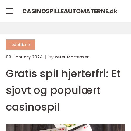
CASINOSPILLEAUTOMATERNE.
dk
redaktionel
09. January 2024
by
Peter Mortensen
Gratis spil hjerterfri: Et
sjovt og populært
casinospil