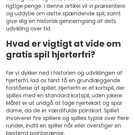
rigtige penge. I denne artikel vil vi præsentere
og uddybe om dette spændende spil, samt
give dig en historisk gennemgang af dets
udvikling over tid.
Hvad er vigtigt at vide om
gratis spil hjerterfri?
Før vi dykker ned i historien og udviklingen af
hjerterfri, lad os først få en grundlæggende
forståelse af spillet. Hjerterfri er et kortspil, der
spilles med en standard kortspil, uden jokere.
Målet er at undgå at tage hjertekort og spar
dame, da de er værdifulde pointkort. Spillet
involverer fire spillere og spilles typisk over flere
runder, indtil en spiller når eller overstiger en
bestemt pointgrænse.