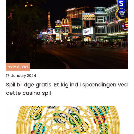
redaktionel
17. January 2024
Spil bridge gratis: Et kig ind i spændingen ved
dette casino spil