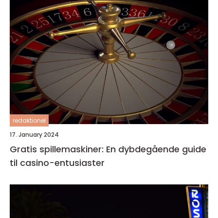
redaktionel
17. January 2024
Gratis spillemaskiner: En dybdegående guide
til casino-entusiaster