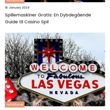
redaktionel
18. January 2024
Spillemaskiner Gratis: En Dybdegående
Guide til Casino Spil
redaktionel