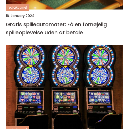
redaktionel
18. January 2024
Gratis spilleautomater: Få en fornøjelig
spilleoplevelse uden at betale