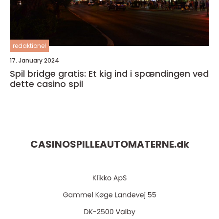
redaktionel
17. January 2024
Spil bridge gratis: Et kig ind i spændingen ved
dette casino spil
CASINOSPILLEAUTOMATERNE.
dk