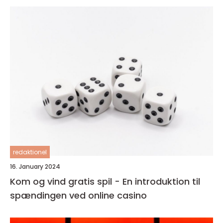
redaktionel
16. January 2024
Kom og vind gratis spil - En introduktion til
spændingen ved online casino