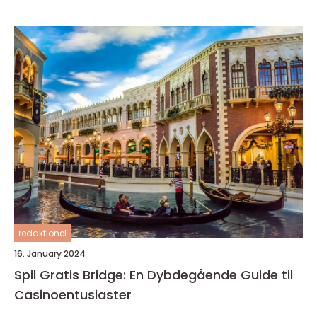
redaktionel
16. January 2024
Spil Gratis Bridge: En Dybdegående Guide til
Casinoentusiaster