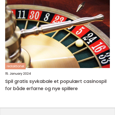
redaktionel
15. January 2024
Spil gratis syvkabale et populært casinospil
for både erfarne og nye spillere