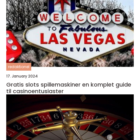
redaktionel
17. January 2024
Gratis slots spillemaskiner en komplet guide
til casinoentusiaster