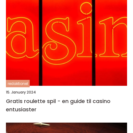
redaktionel
15. January 2024
Gratis roulette spil - en guide til casino
entusiaster