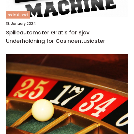
redaktionel
18. January 2024
Spilleautomater Gratis for Sjov:
Underholdning for Casinoentusiaster