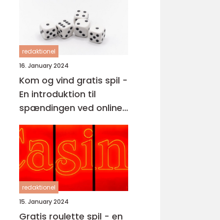
redaktionel
16. January 2024
Kom og vind gratis spil -
En introduktion til
spændingen ved online
casino
redaktionel
15. January 2024
Gratis roulette spil - en