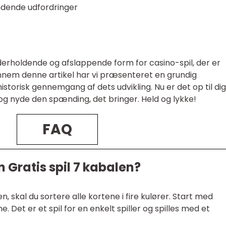
ændende udfordringer
nderholdende og afslappende form for casino-spil, der er
Gennem denne artikel har vi præsenteret en grundig
istorisk gennemgang af dets udvikling. Nu er det op til dig
 og nyde den spænding, det bringer. Held og lykke!
FAQ
 Gratis spil 7 kabalen?
len, skal du sortere alle kortene i fire kulører. Start med
 Det er et spil for en enkelt spiller og spilles med et