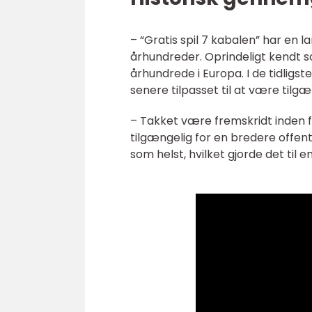
– “Gratis spil 7 kabalen” har en l
århundreder. Oprindeligt kendt som
århundrede i Europa. I de tidligst
senere tilpasset til at være tilgæn
– Takket være fremskridt inden fo
tilgængelig for en bredere offent
som helst, hvilket gjorde det til