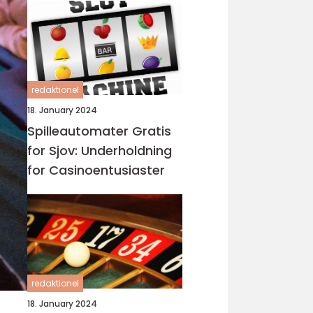
redaktionel
18. January 2024
Spilleautomater Gratis
for Sjov: Underholdning
for Casinoentusiaster
redaktionel
18. January 2024