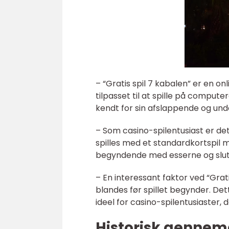
– “Gratis spil 7 kabalen” er en onl
tilpasset til at spille på compute
kendt for sin afslappende og un
– Som casino-spilentusiast er det 
spilles med et standardkortspil me
begyndende med esserne og slu
– En interessant faktor ved “Gratis
blandes før spillet begynder. Det
ideel for casino-spilentusiaster,
Historisk gennemg