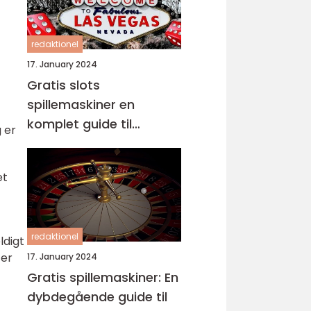
redaktionel
17. January 2024
Gratis slots
spillemaskiner en
komplet guide til
g er
casinoentusiaster
et
redaktionel
ldigt
 er
17. January 2024
Gratis spillemaskiner: En
dybdegående guide til