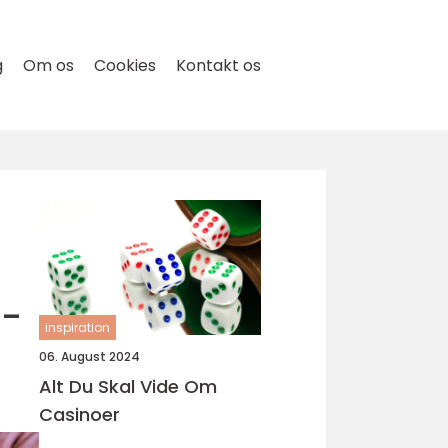
g
Om os
Cookies
Kontakt os
o-
inspiration
06. August 2024
Alt Du Skal Vide Om
Casinoer