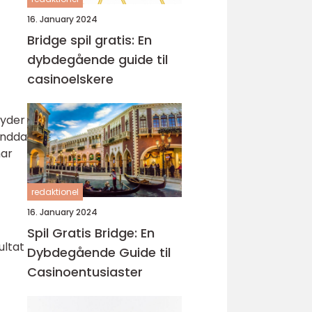
16. January 2024
Bridge spil gratis: En
dybdegående guide til
casinoelskere
byder
endda
har
redaktionel
16. January 2024
Spil Gratis Bridge: En
ultat
Dybdegående Guide til
Casinoentusiaster