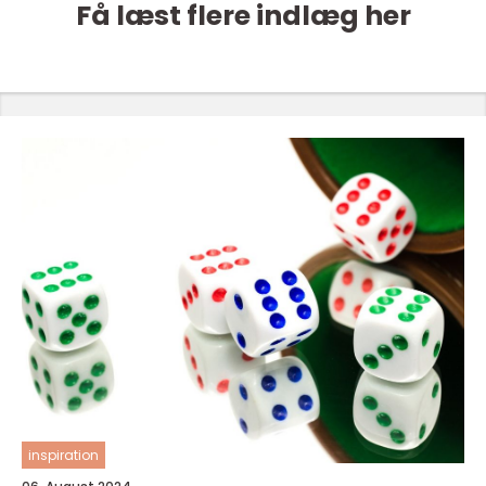
Få læst flere indlæg her
inspiration