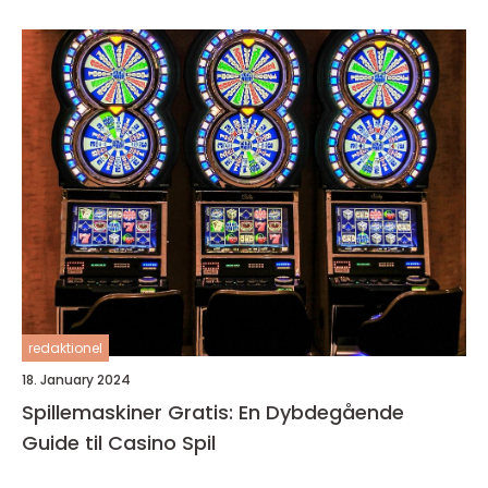
redaktionel
18. January 2024
Spillemaskiner Gratis: En Dybdegående
Guide til Casino Spil