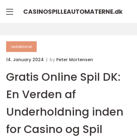
CASINOSPILLEAUTOMATERNE.
dk
redaktionel
14. January 2024
by
Peter Mortensen
Gratis Online Spil DK:
En Verden af
Underholdning inden
for Casino og Spil