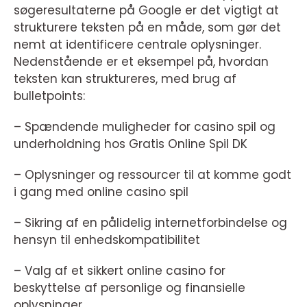
søgeresultaterne på Google er det vigtigt at
strukturere teksten på en måde, som gør det
nemt at identificere centrale oplysninger.
Nedenstående er et eksempel på, hvordan
teksten kan struktureres, med brug af
bulletpoints:
– Spændende muligheder for casino spil og
underholdning hos Gratis Online Spil DK
– Oplysninger og ressourcer til at komme godt
i gang med online casino spil
– Sikring af en pålidelig internetforbindelse og
hensyn til enhedskompatibilitet
– Valg af et sikkert online casino for
beskyttelse af personlige og finansielle
oplysninger