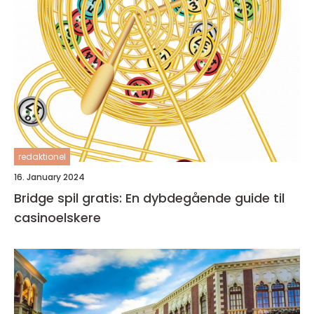
redaktionel
16. January 2024
Bridge spil gratis: En dybdegående guide til
casinoelskere