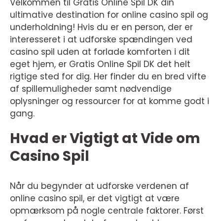
Velkommen til Gratis Online Spil DK din
ultimative destination for online casino spil og
underholdning! Hvis du er en person, der er
interesseret i at udforske spændingen ved
casino spil uden at forlade komforten i dit
eget hjem, er Gratis Online Spil DK det helt
rigtige sted for dig. Her finder du en bred vifte
af spillemuligheder samt nødvendige
oplysninger og ressourcer for at komme godt i
gang.
Hvad er Vigtigt at Vide om
Casino Spil
Når du begynder at udforske verdenen af
online casino spil, er det vigtigt at være
opmærksom på nogle centrale faktorer. Først