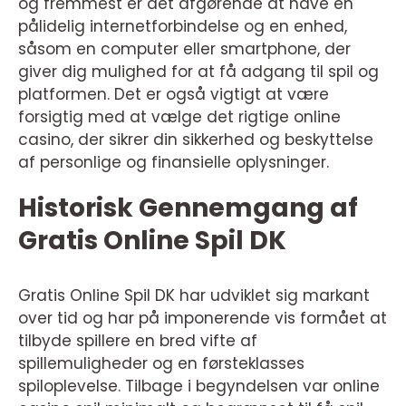
og fremmest er det afgørende at have en
pålidelig internetforbindelse og en enhed,
såsom en computer eller smartphone, der
giver dig mulighed for at få adgang til spil og
platformen. Det er også vigtigt at være
forsigtig med at vælge det rigtige online
casino, der sikrer din sikkerhed og beskyttelse
af personlige og finansielle oplysninger.
Historisk Gennemgang af
Gratis Online Spil DK
Gratis Online Spil DK har udviklet sig markant
over tid og har på imponerende vis formået at
tilbyde spillere en bred vifte af
spillemuligheder og en førsteklasses
spiloplevelse. Tilbage i begyndelsen var online