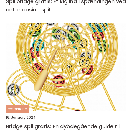
Spil bridge gratis: Et kig ind i spændingen ved
dette casino spil
redaktionel
16. January 2024
Bridge spil gratis: En dybdegående guide til