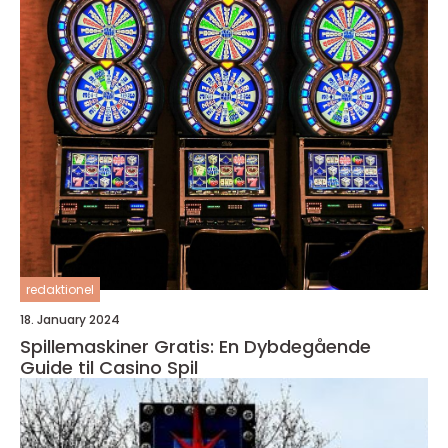
redaktionel
18. January 2024
Spillemaskiner Gratis: En Dybdegående
Guide til Casino Spil