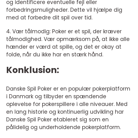
og identificere eventuelle fejl eller
forbedringsmuligheder. Dette vil hjælpe dig
med at forbedre dit spil over tid.
4. Vær tålmodig: Poker er et spil, der kræver
tålmodighed. Vær opmærksom på, at ikke alle
hænder er værd at spille, og det er okay at
folde, når du ikke har en stærk hånd.
Konklusion:
Danske Spil Poker er en populær pokerplatform
i Danmark og tilbyder en spændende
oplevelse for pokerspillere i alle niveauer. Med
en lang historie og kontinuerlig udvikling har
Danske Spil Poker etableret sig som en
pålidelig og underholdende pokerplatform.