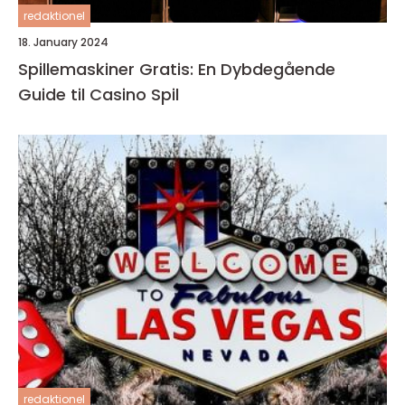
redaktionel
18. January 2024
Spillemaskiner Gratis: En Dybdegående
Guide til Casino Spil
redaktionel