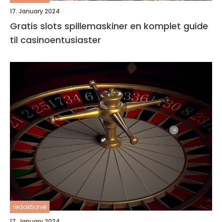
17. January 2024
Gratis slots spillemaskiner en komplet guide
til casinoentusiaster
redaktionel
17. January 2024