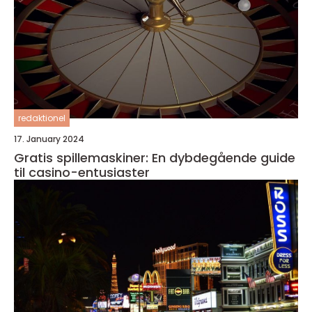
redaktionel
17. January 2024
Gratis spillemaskiner: En dybdegående guide
til casino-entusiaster