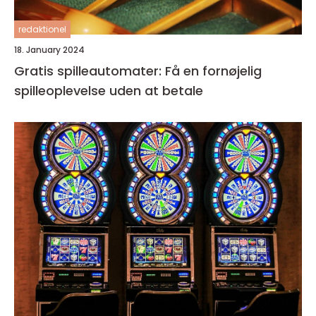
redaktionel
18. January 2024
Gratis spilleautomater: Få en fornøjelig
spilleoplevelse uden at betale