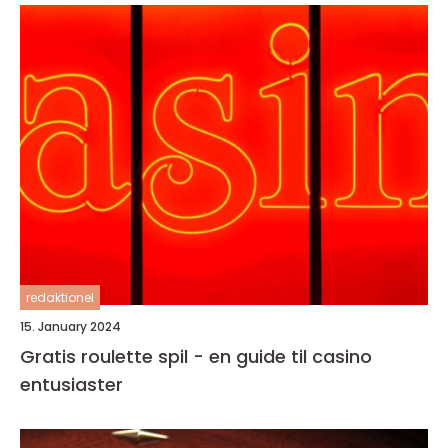
redaktionel
15. January 2024
Gratis roulette spil - en guide til casino
entusiaster