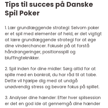
Tips til succes på Danske
Spil Poker
1. Lær grundlæggende strategi: Selvom poker
er et spil med elementer af held, er det vigtigt
at lære grundlæggende strategi for at øge
dine vinderchancer. Fokusér på at forstå
håndrangeringer, positionsspill og
bluffingteknikker.
2. Spil inden for dine midler: Sørg altid for at
spille med en bankroll, du har råd til at tabe.
Dette vil hjælpe dig med at undgå
unødvendig stress og bevare fokus på spillet.
3. Analyser dine hænder: Efter hver spilsession
er det en god ide at gennemgå dine hænder