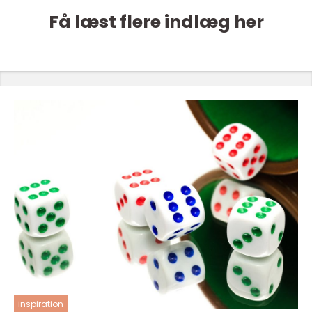
Få læst flere indlæg her
inspiration