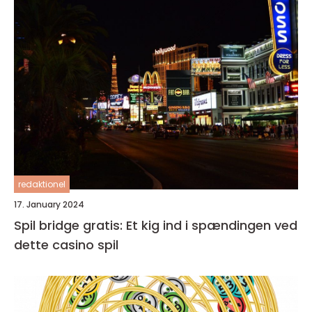
redaktionel
17. January 2024
Spil bridge gratis: Et kig ind i spændingen ved
dette casino spil