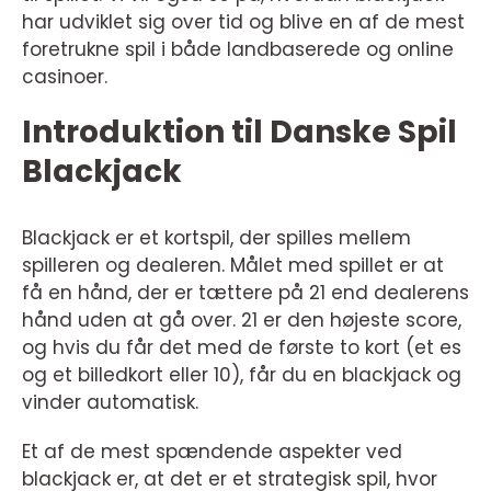
har udviklet sig over tid og blive en af de mest
foretrukne spil i både landbaserede og online
casinoer.
Introduktion til Danske Spil
Blackjack
Blackjack er et kortspil, der spilles mellem
spilleren og dealeren. Målet med spillet er at
få en hånd, der er tættere på 21 end dealerens
hånd uden at gå over. 21 er den højeste score,
og hvis du får det med de første to kort (et es
og et billedkort eller 10), får du en blackjack og
vinder automatisk.
Et af de mest spændende aspekter ved
blackjack er, at det er et strategisk spil, hvor