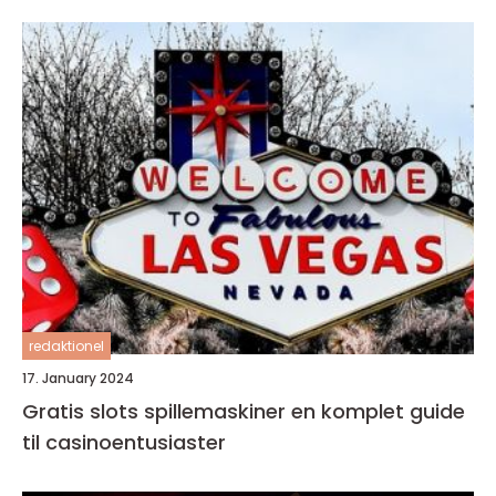
redaktionel
17. January 2024
Gratis slots spillemaskiner en komplet guide
til casinoentusiaster