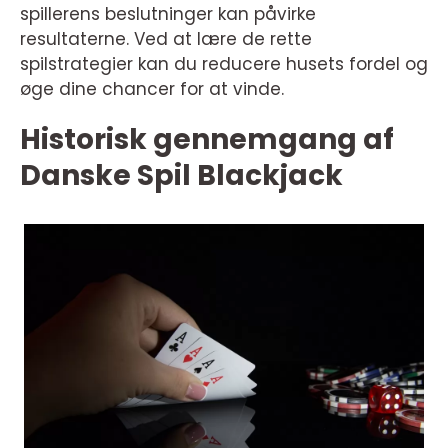
spillerens beslutninger kan påvirke
resultaterne. Ved at lære de rette
spilstrategier kan du reducere husets fordel og
øge dine chancer for at vinde.
Historisk gennemgang af
Danske Spil Blackjack