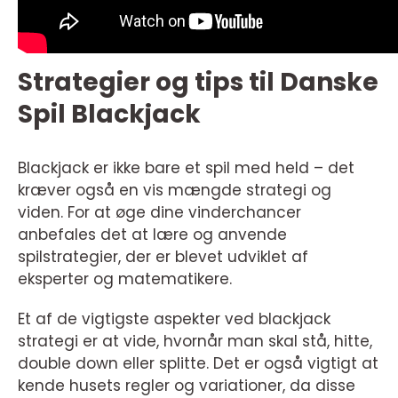
Strategier og tips til Danske
Spil Blackjack
Blackjack er ikke bare et spil med held – det
kræver også en vis mængde strategi og
viden. For at øge dine vinderchancer
anbefales det at lære og anvende
spilstrategier, der er blevet udviklet af
eksperter og matematikere.
Et af de vigtigste aspekter ved blackjack
strategi er at vide, hvornår man skal stå, hitte,
double down eller splitte. Det er også vigtigt at
kende husets regler og variationer, da disse