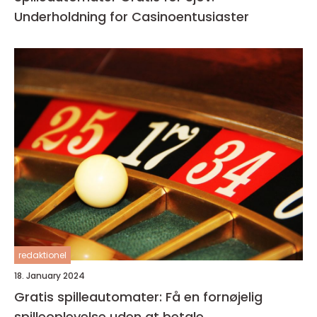
Underholdning for Casinoentusiaster
redaktionel
18. January 2024
Gratis spilleautomater: Få en fornøjelig
spilleoplevelse uden at betale