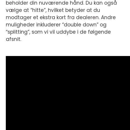
beholder din nuværende hånd. Du kan også
vælge at “hitte”, hvilket betyder at du
modtager et ekstra kort fra dealeren. Andre
muligheder inkluderer “double down” og
“splitting”, som vi vil uddybe i de følgende
afsnit.