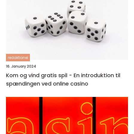
redaktionel
16. January 2024
Kom og vind gratis spil - En introduktion til
spændingen ved online casino