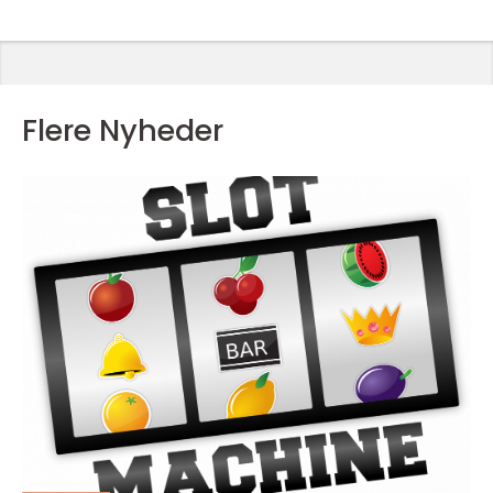
Flere Nyheder