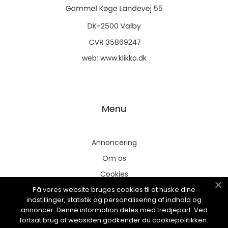
web:
www.klikko.dk
Menu
Annoncering
Om os
Cookies
På vores website bruges cookies til at huske dine
Kontakt os
indstillinger, statistik og personalisering af indhold og
Sitemap
annoncer. Denne information deles med tredjepart. Ved
fortsat brug af websiden godkender du cookiepolitikken.