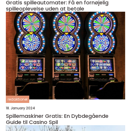
Gratis spilleautomater: Få en fornøjelig
spilleoplevelse uden at betale
redaktionel
18. January 2024
Spillemaskiner Gratis: En Dybdegående
Guide til Casino Spil