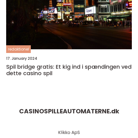
redaktionel
17. January 2024
Spil bridge gratis: Et kig ind i spændingen ved
dette casino spil
CASINOSPILLEAUTOMATERNE.
dk