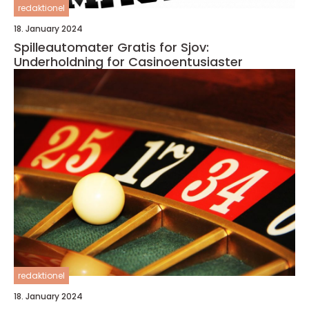
redaktionel
18. January 2024
Spilleautomater Gratis for Sjov:
Underholdning for Casinoentusiaster
redaktionel
18. January 2024