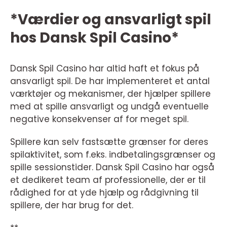
*Værdier og ansvarligt spil
hos Dansk Spil Casino*
Dansk Spil Casino har altid haft et fokus på
ansvarligt spil. De har implementeret et antal
værktøjer og mekanismer, der hjælper spillere
med at spille ansvarligt og undgå eventuelle
negative konsekvenser af for meget spil.
Spillere kan selv fastsætte grænser for deres
spilaktivitet, som f.eks. indbetalingsgrænser og
spille sessionstider. Dansk Spil Casino har også
et dedikeret team af professionelle, der er til
rådighed for at yde hjælp og rådgivning til
spillere, der har brug for det.