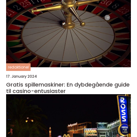
redaktionel
17. January 2024
Gratis spillemaskiner: En dybdegående guide
til casino-entusiaster