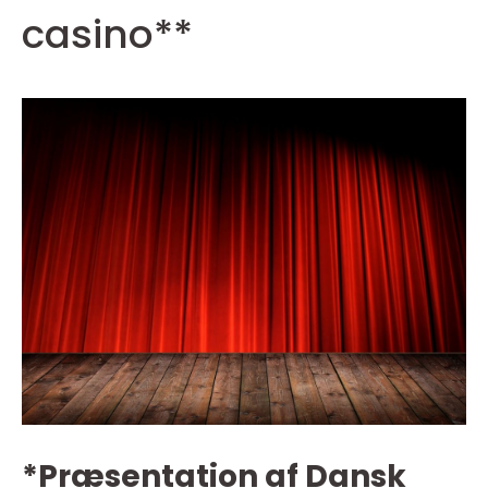
casino**
*Præsentation af Dansk