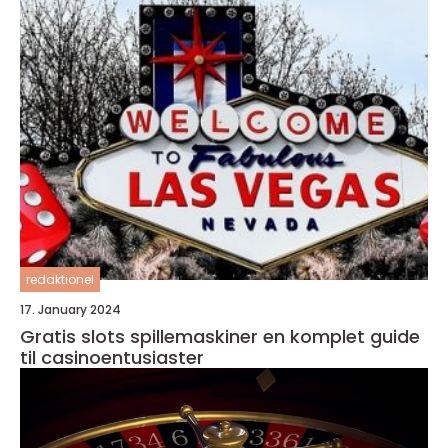
redaktionel
17. January 2024
Gratis slots spillemaskiner en komplet guide
til casinoentusiaster