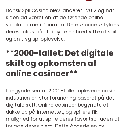
Dansk Spil Casino blev lanceret i 2012 og har
siden da været en af de førende online
spilplatforme i Danmark. Deres succes skyldes
deres fokus på at tilbyde en bred vifte af spil
og en tryg spiloplevelse.
**2000-tallet: Det digitale
skift og opkomsten af
online casinoer**
I begyndelsen af 2000-tallet oplevede casino
industrien en stor forandring baseret på det
digitale skift. Online casinoer begyndte at
dukke op på internettet, og spillere fik
mulighed for at spille deres favoritspil uden at
forlade deres hjem. Dette åbnede en ny