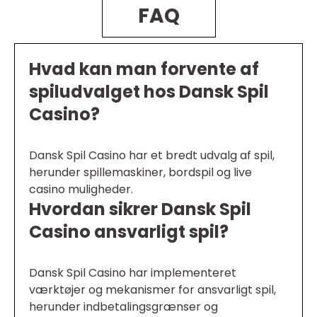
FAQ
Hvad kan man forvente af
spiludvalget hos Dansk Spil
Casino?
Dansk Spil Casino har et bredt udvalg af spil,
herunder spillemaskiner, bordspil og live
casino muligheder.
Hvordan sikrer Dansk Spil
Casino ansvarligt spil?
Dansk Spil Casino har implementeret
værktøjer og mekanismer for ansvarligt spil,
herunder indbetalingsgrænser og