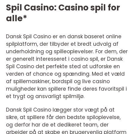
Spil Casino: Casino spil for
alle*
Dansk Spil Casino er en dansk baseret online
spilplatform, der tilbyder et bredt udvalg af
underholdning og spilleoplevelser. For dem, der
er generelt interesseret i casino spil, er Dansk
Spil Casino det perfekte sted at udforske en
verden af chance og spænding. Med et væld
af spillemaskiner, bordspil og live casino
muligheder kan spillere finde deres favoritspil i
et trygt og ansvarligt spilmiljø.
Dansk Spil Casino lægger stor vægt på at
sikre, at spillere får den bedste spiloplevelse,
og derfor har de et dedikeret team, der
arbejder på at skabe en brugervenlig platform