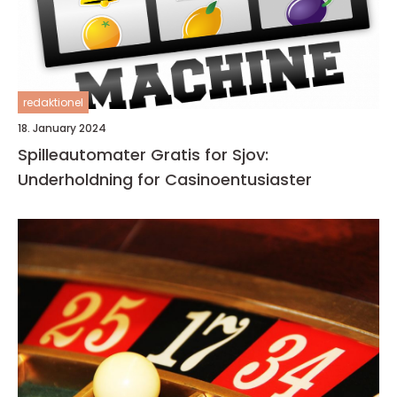
redaktionel
18. January 2024
Spilleautomater Gratis for Sjov:
Underholdning for Casinoentusiaster