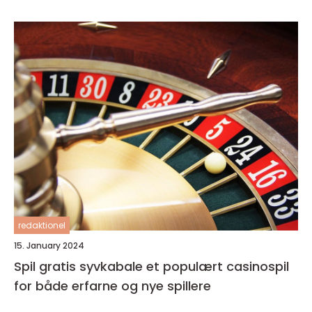
redaktionel
15. January 2024
Spil gratis syvkabale et populært casinospil
for både erfarne og nye spillere