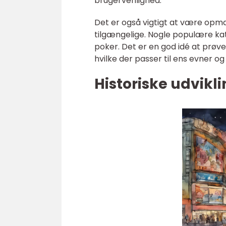
brugervenlighed.
Det er også vigtigt at være opmæ
tilgængelige. Nogle populære kat
poker. Det er en god idé at prøve 
hvilke der passer til ens evner o
Historiske udvikl