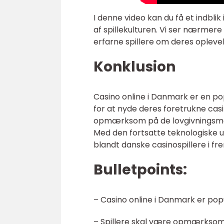
I denne video kan du få et indblik
af spillekulturen. Vi ser nærmer
erfarne spillere om deres opleve
Konklusion
Casino online i Danmark er en po
for at nyde deres foretrukne casi
opmærksom på de lovgivningsmæss
Med den fortsatte teknologiske udv
blandt danske casinospillere i fr
Bulletpoints:
– Casino online i Danmark er po
– Spillere skal være opmærksomm