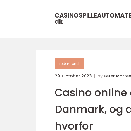
CASINOSPILLEAUTOMATE
dk
redaktionel
29. October 2023
by
Peter Morte
Casino online 
Danmark, og de
hvorfor