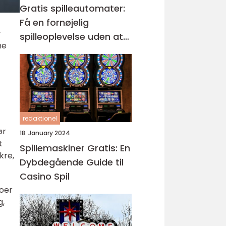
Gratis spilleautomater:
Få en fornøjelig
r
spilleoplevelse uden at
ne
betale
redaktionel
ør
18. January 2024
t
Spillemaskiner Gratis: En
kre,
Dybdegående Guide til
Casino Spil
noer
g,