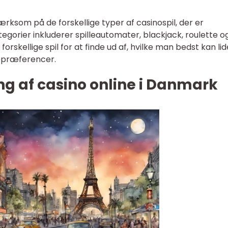
rksom på de forskellige typer af casinospil, der er
egorier inkluderer spilleautomater, blackjack, roulette o
forskellige spil for at finde ud af, hvilke man bedst kan li
g præferencer.
ing af casino online i Danmark