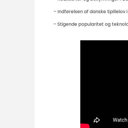
– Indførelsen af danske Spillelov i
– Stigende popularitet og teknolo