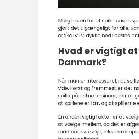
Muligheden for at spille casinospi
gjort det tilgængeligt for alle, 
artikel vil vi dykke ned i casino
Hvad er vigtigt at
Danmark?
Når man er interesseret i at spill
vide. Først og fremmest er det n
spille på online casinoer, der er
at spillene er fair, og at spiller
En anden vigtig faktor er at vælg
at vælge imellem, og det er afgøre
man bør overveje, inkluderer spi