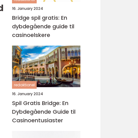
d
16. January 2024
Bridge spil gratis: En
dybdegående guide til
casinoelskere
redaktionel
16. January 2024
Spil Gratis Bridge: En
Dybdegående Guide til
Casinoentusiaster