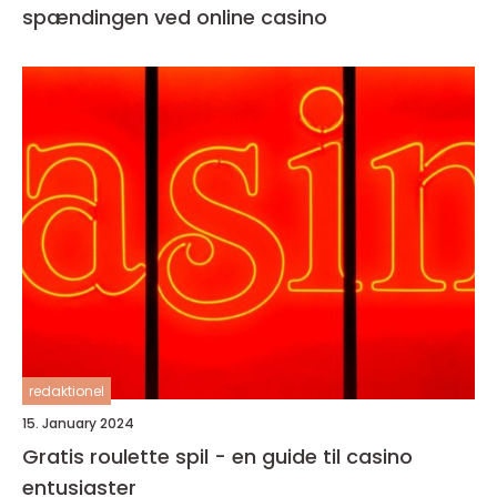
spændingen ved online casino
redaktionel
15. January 2024
Gratis roulette spil - en guide til casino
entusiaster