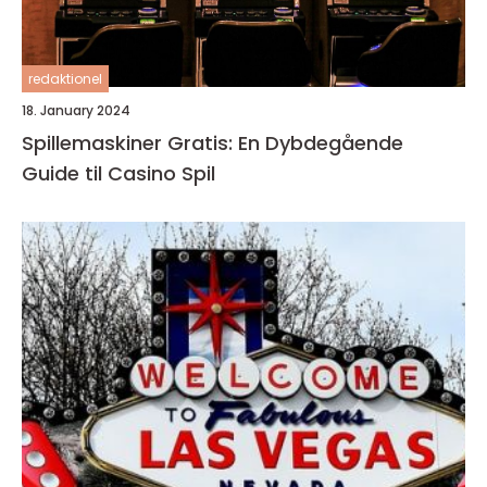
redaktionel
18. January 2024
Spillemaskiner Gratis: En Dybdegående
Guide til Casino Spil