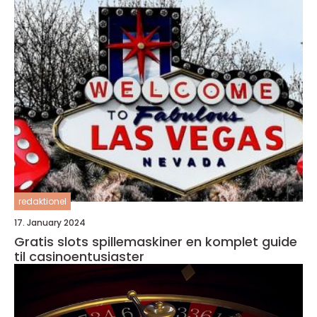
redaktionel
17. January 2024
Gratis slots spillemaskiner en komplet guide
til casinoentusiaster