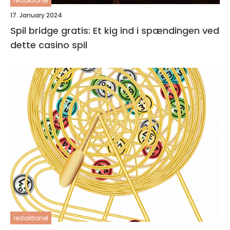
redaktionel
17. January 2024
Spil bridge gratis: Et kig ind i spændingen ved
dette casino spil
redaktionel