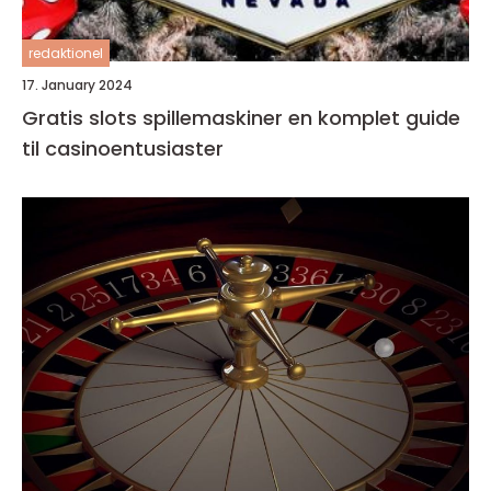
redaktionel
17. January 2024
Gratis slots spillemaskiner en komplet guide
til casinoentusiaster