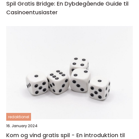
Spil Gratis Bridge: En Dybdegående Guide til
Casinoentusiaster
redaktionel
16. January 2024
Kom og vind gratis spil - En introduktion til