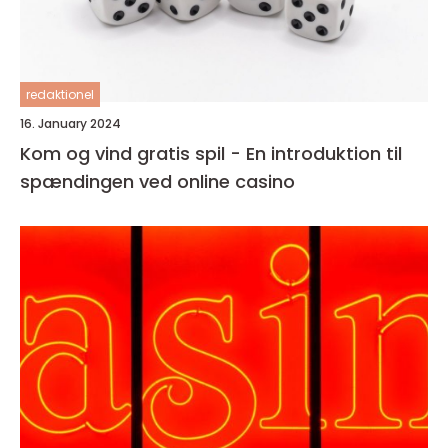
redaktionel
16. January 2024
Kom og vind gratis spil - En introduktion til
spændingen ved online casino