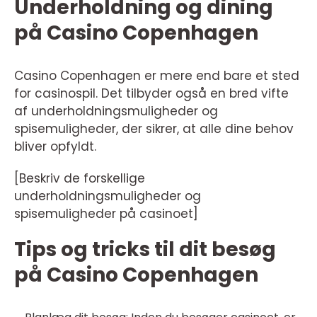
Underholdning og dining
på Casino Copenhagen
Casino Copenhagen er mere end bare et sted
for casinospil. Det tilbyder også en bred vifte
af underholdningsmuligheder og
spisemuligheder, der sikrer, at alle dine behov
bliver opfyldt.
[Beskriv de forskellige
underholdningsmuligheder og
spisemuligheder på casinoet]
Tips og tricks til dit besøg
på Casino Copenhagen