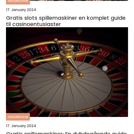
redaktionel
17. January 2024
Gratis slots spillemaskiner en komplet guide
til casinoentusiaster
redaktionel
17. January 2024
Gratis spillemaskiner: En dybdegående guide