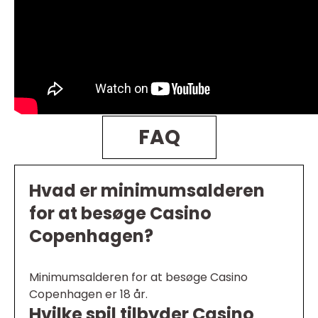
FAQ
Hvad er minimumsalderen
for at besøge Casino
Copenhagen?
Minimumsalderen for at besøge Casino
Copenhagen er 18 år.
Hvilke spil tilbyder Casino