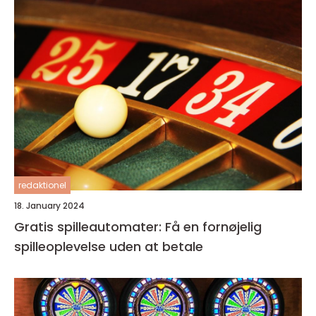
redaktionel
18. January 2024
Gratis spilleautomater: Få en fornøjelig
spilleoplevelse uden at betale