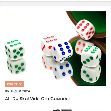
inspiration
06. August 2024
Alt Du Skal Vide Om Casinoer