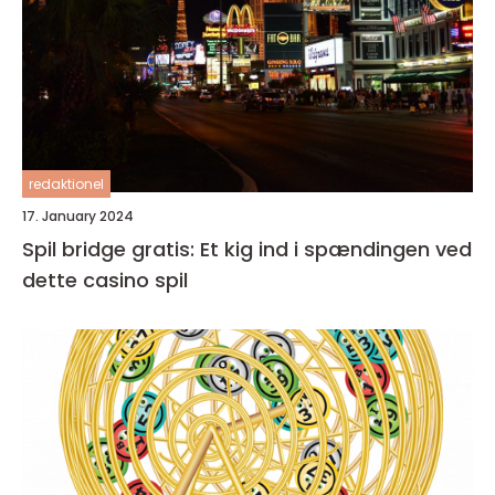
redaktionel
17. January 2024
Spil bridge gratis: Et kig ind i spændingen ved
dette casino spil