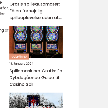
ne
Gratis spilleautomater:
rfor.
Få en fornøjelig
der
spilleoplevelse uden at
betale
ng af,
redaktionel
18. January 2024
Spillemaskiner Gratis: En
Dybdegående Guide til
Casino Spil