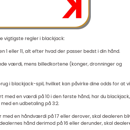
 vigtigste regler i blackjack:
 1 eller 11, alt efter hvad der passer bedst i din hånd.
nde værdi, mens billedkortene (konger, dronninger og
rug i blackjack-spil, hvilket kan påvirke dine odds for at v
 kort med en værdi på 10 i den første hånd, har du blackjack
 med en udbetaling på 3:2.
r med en håndværdi på 17 eller derover, skal dealeren bl
dealernes hånd derimod på 16 eller derunder, skal dealer