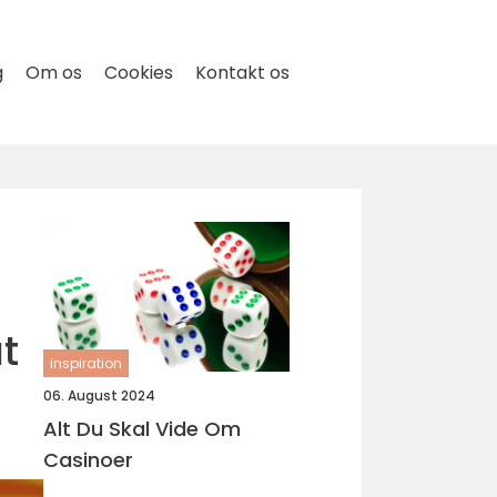
g
Om os
Cookies
Kontakt os
t
inspiration
06. August 2024
Alt Du Skal Vide Om
Casinoer