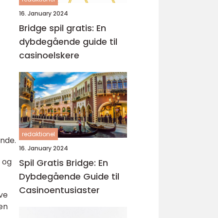
16. January 2024
Bridge spil gratis: En
dybdegående guide til
casinoelskere
redaktionel
inde.
16. January 2024
, og
Spil Gratis Bridge: En
Dybdegående Guide til
Casinoentusiaster
ive
en