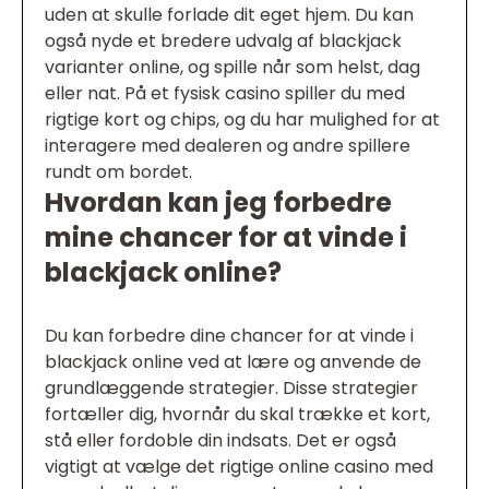
uden at skulle forlade dit eget hjem. Du kan
også nyde et bredere udvalg af blackjack
varianter online, og spille når som helst, dag
eller nat. På et fysisk casino spiller du med
rigtige kort og chips, og du har mulighed for at
interagere med dealeren og andre spillere
rundt om bordet.
Hvordan kan jeg forbedre
mine chancer for at vinde i
blackjack online?
Du kan forbedre dine chancer for at vinde i
blackjack online ved at lære og anvende de
grundlæggende strategier. Disse strategier
fortæller dig, hvornår du skal trække et kort,
stå eller fordoble din indsats. Det er også
vigtigt at vælge det rigtige online casino med