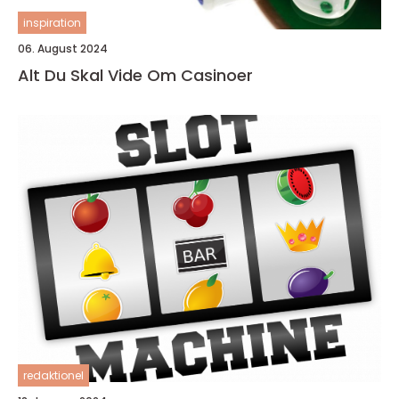
inspiration
06. August 2024
Alt Du Skal Vide Om Casinoer
redaktionel