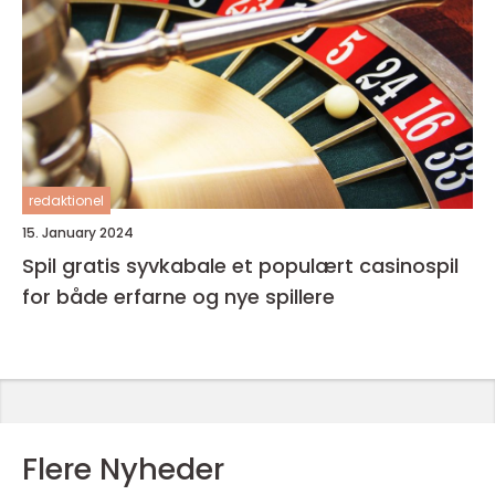
redaktionel
15. January 2024
Spil gratis syvkabale et populært casinospil
for både erfarne og nye spillere
Flere Nyheder