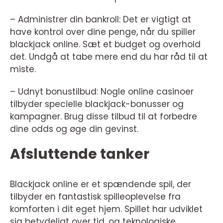
– Administrer din bankroll: Det er vigtigt at
have kontrol over dine penge, når du spiller
blackjack online. Sæt et budget og overhold
det. Undgå at tabe mere end du har råd til at
miste.
– Udnyt bonustilbud: Nogle online casinoer
tilbyder specielle blackjack-bonusser og
kampagner. Brug disse tilbud til at forbedre
dine odds og øge din gevinst.
Afsluttende tanker
Blackjack online er et spændende spil, der
tilbyder en fantastisk spilleoplevelse fra
komforten i dit eget hjem. Spillet har udviklet
sig betydeligt over tid, og teknologiske