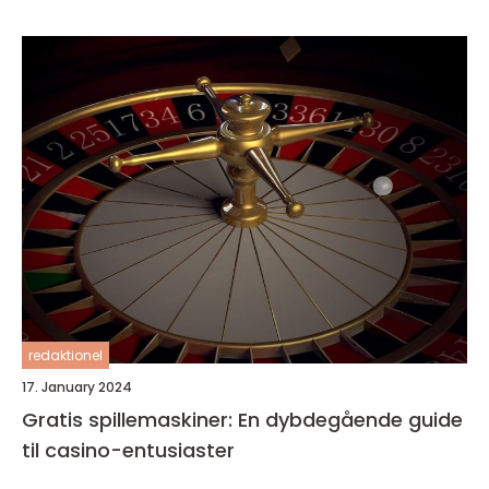
redaktionel
17. January 2024
Gratis spillemaskiner: En dybdegående guide
til casino-entusiaster