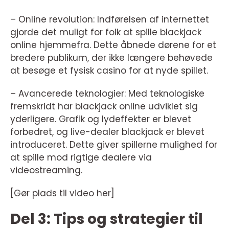
– Online revolution: Indførelsen af internettet
gjorde det muligt for folk at spille blackjack
online hjemmefra. Dette åbnede dørene for et
bredere publikum, der ikke længere behøvede
at besøge et fysisk casino for at nyde spillet.
– Avancerede teknologier: Med teknologiske
fremskridt har blackjack online udviklet sig
yderligere. Grafik og lydeffekter er blevet
forbedret, og live-dealer blackjack er blevet
introduceret. Dette giver spillerne mulighed for
at spille mod rigtige dealere via
videostreaming.
[Gør plads til video her]
Del 3: Tips og strategier til