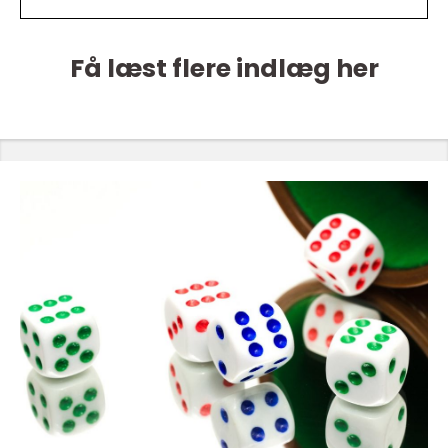
Få læst flere indlæg her