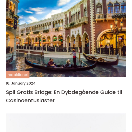
redaktionel
16. January 2024
Spil Gratis Bridge: En Dybdegående Guide til
Casinoentusiaster