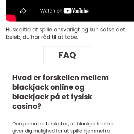
Husk altid at spille ansvarligt og kun satse det
beløb, du har råd til at tabe.
FAQ
Hvad er forskellen mellem
blackjack online og
blackjack på et fysisk
casino?
Den primære forskel er, at blackjack online
giver dig mulighed for at spille hjemmefra