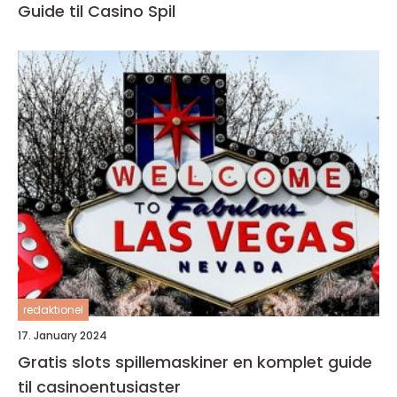
Guide til Casino Spil
redaktionel
17. January 2024
Gratis slots spillemaskiner en komplet guide
til casinoentusiaster