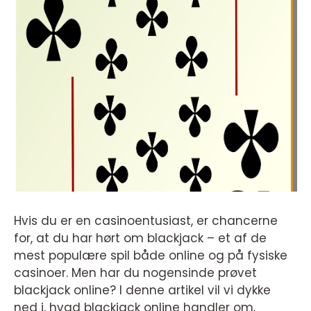
Hvis du er en casinoentusiast, er chancerne
for, at du har hørt om blackjack – et af de
mest populære spil både online og på fysiske
casinoer. Men har du nogensinde prøvet
blackjack online? I denne artikel vil vi dykke
ned i, hvad blackjack online handler om,