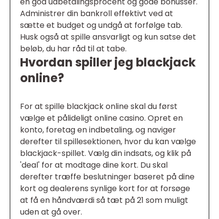
en god udbetalingsprocent og gode bonusser.
Administrer din bankroll effektivt ved at
sætte et budget og undgå at forfølge tab.
Husk også at spille ansvarligt og kun satse det
beløb, du har råd til at tabe.
Hvordan spiller jeg blackjack
online?
For at spille blackjack online skal du først
vælge et pålideligt online casino. Opret en
konto, foretag en indbetaling, og naviger
derefter til spillesektionen, hvor du kan vælge
blackjack-spillet. Vælg din indsats, og klik på
'deal' for at modtage dine kort. Du skal
derefter træffe beslutninger baseret på dine
kort og dealerens synlige kort for at forsøge
at få en håndværdi så tæt på 21 som muligt
uden at gå over.