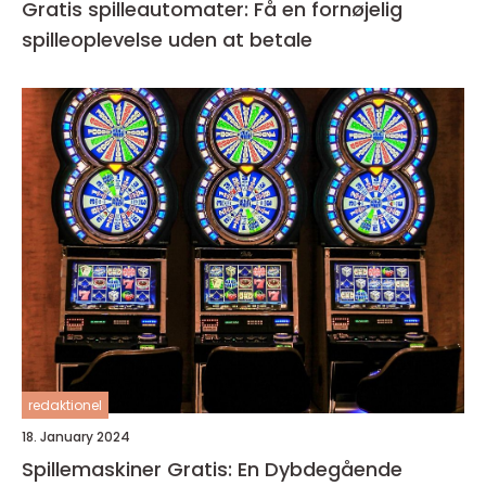
Gratis spilleautomater: Få en fornøjelig
spilleoplevelse uden at betale
redaktionel
18. January 2024
Spillemaskiner Gratis: En Dybdegående