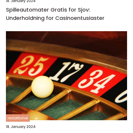
18. January 2024
Spilleautomater Gratis for Sjov:
Underholdning for Casinoentusiaster
redaktionel
18. January 2024