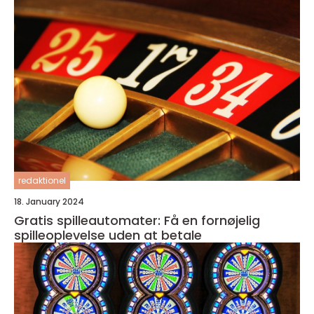
redaktionel
18. January 2024
Gratis spilleautomater: Få en fornøjelig
spilleoplevelse uden at betale