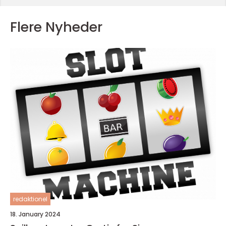
Flere Nyheder
redaktionel
18. January 2024