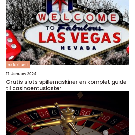
redaktionel
17. January 2024
Gratis slots spillemaskiner en komplet guide
til casinoentusiaster