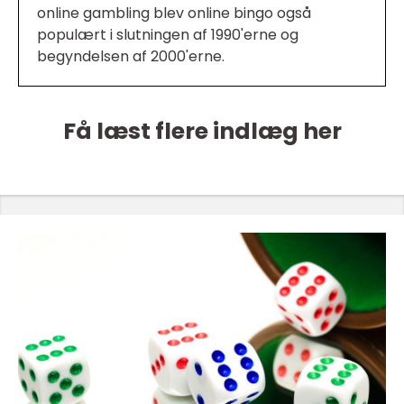
online gambling blev online bingo også
populært i slutningen af 1990'erne og
begyndelsen af 2000'erne.
Få læst flere indlæg her