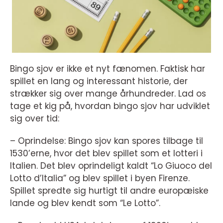
Bingo sjov er ikke et nyt fænomen. Faktisk har
spillet en lang og interessant historie, der
strækker sig over mange århundreder. Lad os
tage et kig på, hvordan bingo sjov har udviklet
sig over tid:
– Oprindelse: Bingo sjov kan spores tilbage til
1530’erne, hvor det blev spillet som et lotteri i
Italien. Det blev oprindeligt kaldt “Lo Giuoco del
Lotto d’Italia” og blev spillet i byen Firenze.
Spillet spredte sig hurtigt til andre europæiske
lande og blev kendt som “Le Lotto”.