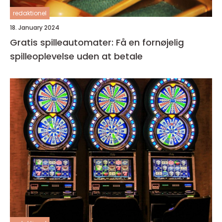
redaktionel
18. January 2024
Gratis spilleautomater: Få en fornøjelig
spilleoplevelse uden at betale