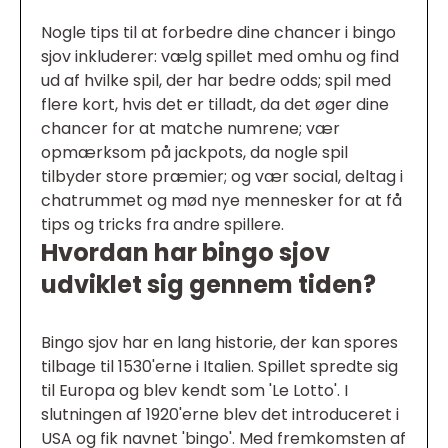
Nogle tips til at forbedre dine chancer i bingo
sjov inkluderer: vælg spillet med omhu og find
ud af hvilke spil, der har bedre odds; spil med
flere kort, hvis det er tilladt, da det øger dine
chancer for at matche numrene; vær
opmærksom på jackpots, da nogle spil
tilbyder store præmier; og vær social, deltag i
chatrummet og mød nye mennesker for at få
tips og tricks fra andre spillere.
Hvordan har bingo sjov
udviklet sig gennem tiden?
Bingo sjov har en lang historie, der kan spores
tilbage til 1530'erne i Italien. Spillet spredte sig
til Europa og blev kendt som 'Le Lotto'. I
slutningen af 1920'erne blev det introduceret i
USA og fik navnet 'bingo'. Med fremkomsten af