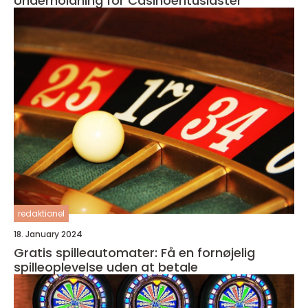
Underholdning for Casinoentusiaster
redaktionel
18. January 2024
Gratis spilleautomater: Få en fornøjelig
spilleoplevelse uden at betale