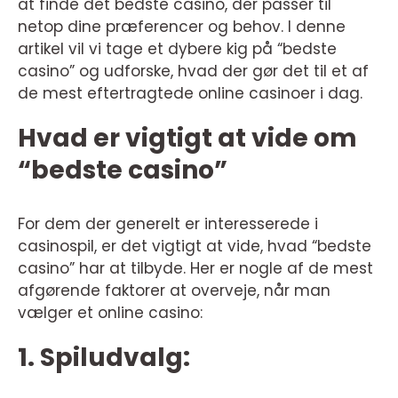
at finde det bedste casino, der passer til
netop dine præferencer og behov. I denne
artikel vil vi tage et dybere kig på “bedste
casino” og udforske, hvad der gør det til et af
de mest eftertragtede online casinoer i dag.
Hvad er vigtigt at vide om
“bedste casino”
For dem der generelt er interesserede i
casinospil, er det vigtigt at vide, hvad “bedste
casino” har at tilbyde. Her er nogle af de mest
afgørende faktorer at overveje, når man
vælger et online casino:
1. Spiludvalg: