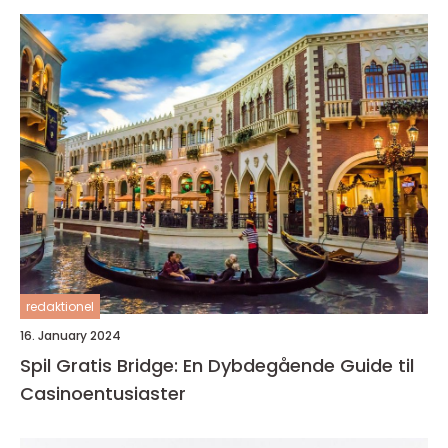
redaktionel
16. January 2024
Spil Gratis Bridge: En Dybdegående Guide til
Casinoentusiaster