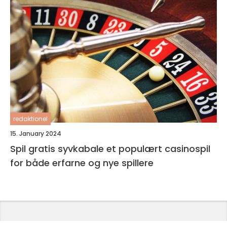
redaktionel
15. January 2024
Spil gratis syvkabale et populært casinospil
for både erfarne og nye spillere