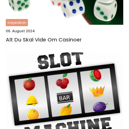
inspiration
06. August 2024
Alt Du Skal Vide Om Casinoer