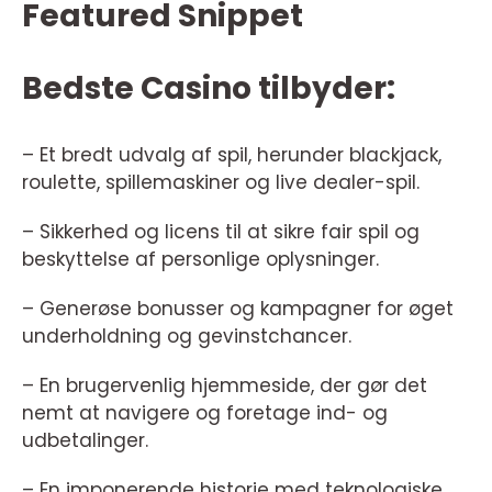
Featured Snippet
Bedste Casino tilbyder:
– Et bredt udvalg af spil, herunder blackjack,
roulette, spillemaskiner og live dealer-spil.
– Sikkerhed og licens til at sikre fair spil og
beskyttelse af personlige oplysninger.
– Generøse bonusser og kampagner for øget
underholdning og gevinstchancer.
– En brugervenlig hjemmeside, der gør det
nemt at navigere og foretage ind- og
udbetalinger.
– En imponerende historie med teknologiske