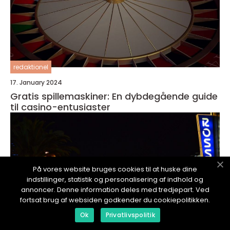
redaktionel
17. January 2024
Gratis spillemaskiner: En dybdegående guide
til casino-entusiaster
På vores website bruges cookies til at huske dine
indstillinger, statistik og personalisering af indhold og
annoncer. Denne information deles med tredjepart. Ved
fortsat brug af websiden godkender du cookiepolitikken.
Ok
Privatlivspolitik