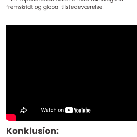
fremskridt og global tilstedeværelse.
Konklusion: