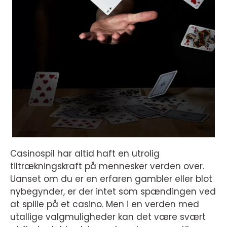
Casinospil har altid haft en utrolig
tiltrækningskraft på mennesker verden over.
Uanset om du er en erfaren gambler eller blot
nybegynder, er der intet som spændingen ved
at spille på et casino. Men i en verden med
utallige valgmuligheder kan det være svært