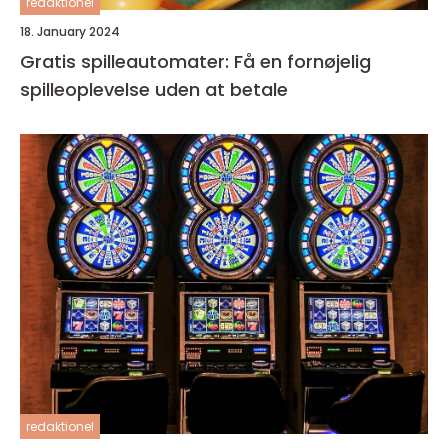
redaktionel
18. January 2024
Gratis spilleautomater: Få en fornøjelig
spilleoplevelse uden at betale
redaktionel