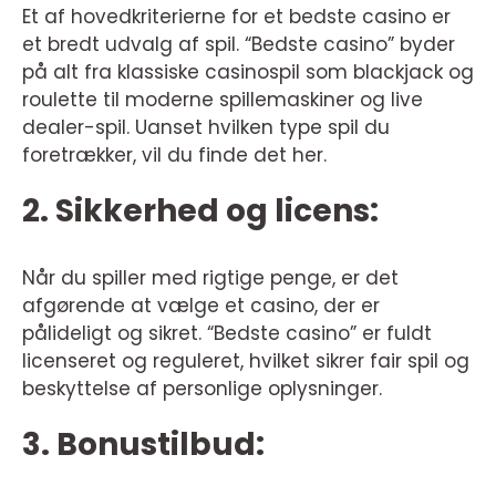
Et af hovedkriterierne for et bedste casino er
et bredt udvalg af spil. “Bedste casino” byder
på alt fra klassiske casinospil som blackjack og
roulette til moderne spillemaskiner og live
dealer-spil. Uanset hvilken type spil du
foretrækker, vil du finde det her.
2. Sikkerhed og licens:
Når du spiller med rigtige penge, er det
afgørende at vælge et casino, der er
pålideligt og sikret. “Bedste casino” er fuldt
licenseret og reguleret, hvilket sikrer fair spil og
beskyttelse af personlige oplysninger.
3. Bonustilbud: