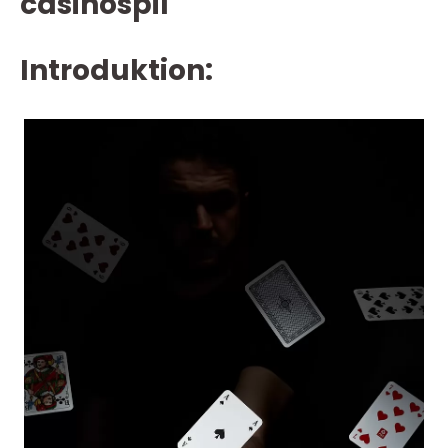
casinospil
Introduktion: