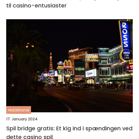
til casino-entusiaster
redaktionel
17. January 2024
Spil bridge gratis: Et kig ind i spændingen ved
dette casino spil