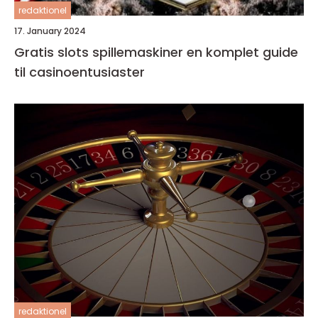
redaktionel
17. January 2024
Gratis slots spillemaskiner en komplet guide
til casinoentusiaster
redaktionel