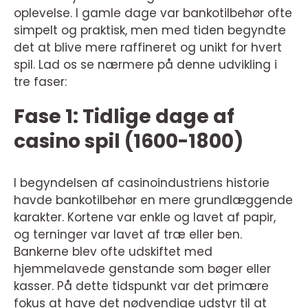
oplevelse. I gamle dage var bankotilbehør ofte
simpelt og praktisk, men med tiden begyndte
det at blive mere raffineret og unikt for hvert
spil. Lad os se nærmere på denne udvikling i
tre faser:
Fase 1: Tidlige dage af
casino spil (1600-1800)
I begyndelsen af casinoindustriens historie
havde bankotilbehør en mere grundlæggende
karakter. Kortene var enkle og lavet af papir,
og terninger var lavet af træ eller ben.
Bankerne blev ofte udskiftet med
hjemmelavede genstande som bøger eller
kasser. På dette tidspunkt var det primære
fokus at have det nødvendige udstyr til at