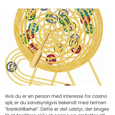
Hvis du er en person med interesse for casino
spil, er du sandsynligvis bekendt med termen
“bankotilbehør”. Dette er det udstyr, der bruges