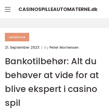
CASINOSPILLEAUTOMATERNE.
dk
redaktionel
21. September 2023
by
Peter Mortensen
Bankotilbehør: Alt du
behøver at vide for at
blive ekspert i casino
spil