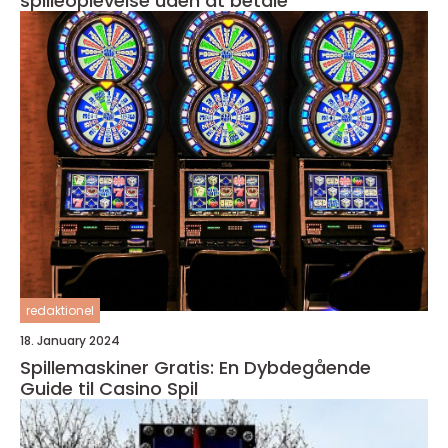
spilleoplevelse uden at betale
redaktionel
18. January 2024
Spillemaskiner Gratis: En Dybdegående
Guide til Casino Spil