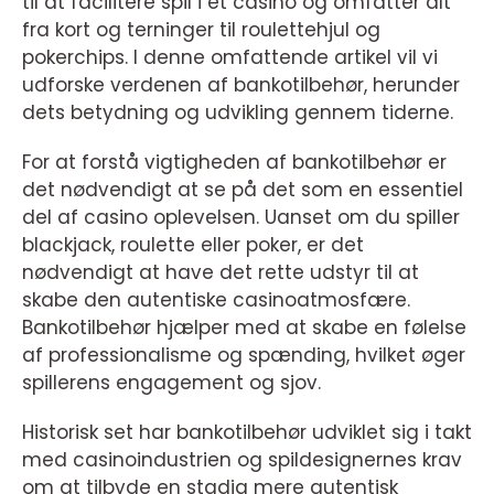
til at facilitere spil i et casino og omfatter alt
fra kort og terninger til roulettehjul og
pokerchips. I denne omfattende artikel vil vi
udforske verdenen af bankotilbehør, herunder
dets betydning og udvikling gennem tiderne.
For at forstå vigtigheden af bankotilbehør er
det nødvendigt at se på det som en essentiel
del af casino oplevelsen. Uanset om du spiller
blackjack, roulette eller poker, er det
nødvendigt at have det rette udstyr til at
skabe den autentiske casinoatmosfære.
Bankotilbehør hjælper med at skabe en følelse
af professionalisme og spænding, hvilket øger
spillerens engagement og sjov.
Historisk set har bankotilbehør udviklet sig i takt
med casinoindustrien og spildesignernes krav
om at tilbyde en stadig mere autentisk