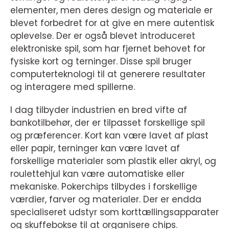
elementer, men deres design og materiale er
blevet forbedret for at give en mere autentisk
oplevelse. Der er også blevet introduceret
elektroniske spil, som har fjernet behovet for
fysiske kort og terninger. Disse spil bruger
computerteknologi til at generere resultater
og interagere med spillerne.
I dag tilbyder industrien en bred vifte af
bankotilbehør, der er tilpasset forskellige spil
og præferencer. Kort kan være lavet af plast
eller papir, terninger kan være lavet af
forskellige materialer som plastik eller akryl, og
roulettehjul kan være automatiske eller
mekaniske. Pokerchips tilbydes i forskellige
værdier, farver og materialer. Der er endda
specialiseret udstyr som korttællingsapparater
og skuffebokse til at organisere chips.