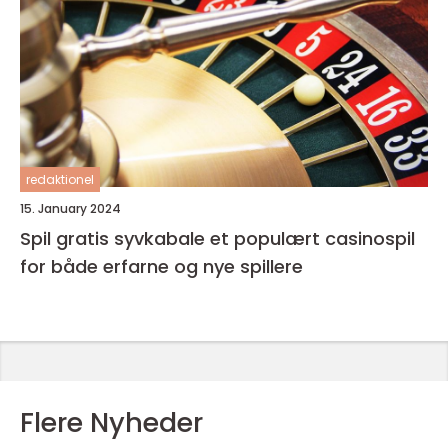
redaktionel
15. January 2024
Spil gratis syvkabale et populært casinospil
for både erfarne og nye spillere
Flere Nyheder