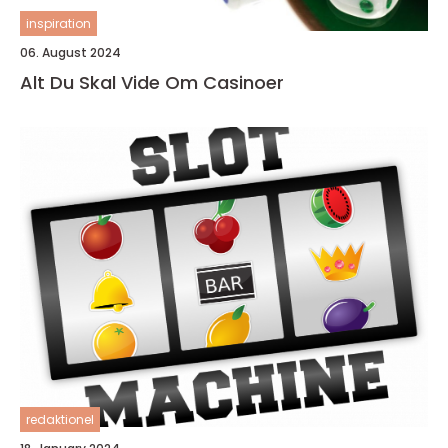
inspiration
06. August 2024
Alt Du Skal Vide Om Casinoer
redaktionel