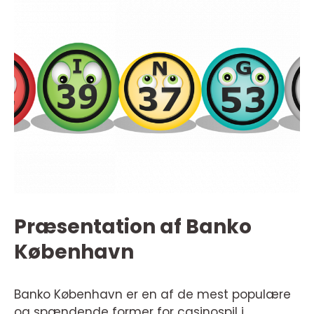
Præsentation af Banko
København
Banko København er en af de mest populære
og spændende former for casinospil i