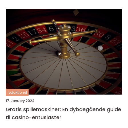
redaktionel
17. January 2024
Gratis spillemaskiner: En dybdegående guide
til casino-entusiaster