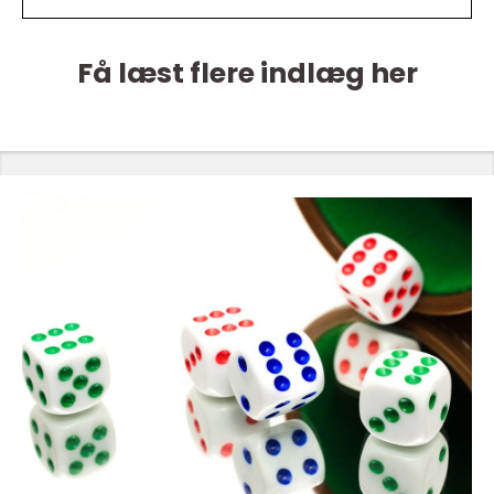
Få læst flere indlæg her