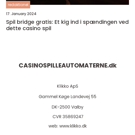
redaktionel
17. January 2024
Spil bridge gratis: Et kig ind i spændingen ved
dette casino spil
CASINOSPILLEAUTOMATERNE.
dk
web:
www.klikko.dk