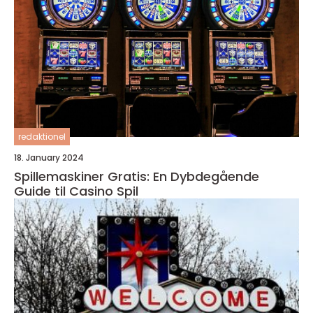
redaktionel
18. January 2024
Spillemaskiner Gratis: En Dybdegående
Guide til Casino Spil