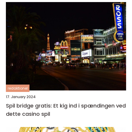
redaktionel
17. January 2024
Spil bridge gratis: Et kig ind i spændingen ved
dette casino spil