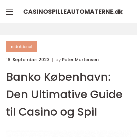
CASINOSPILLEAUTOMATERNE.
dk
redaktionel
18. September 2023
by
Peter Mortensen
Banko København:
Den Ultimative Guide
til Casino og Spil