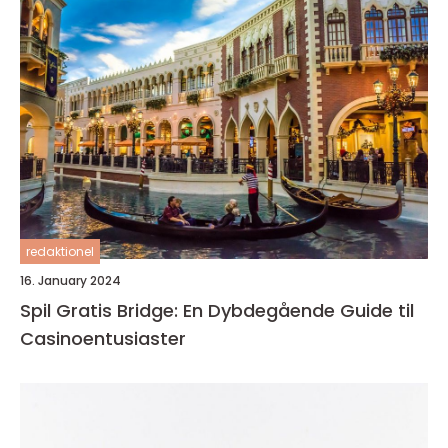
redaktionel
16. January 2024
Spil Gratis Bridge: En Dybdegående Guide til
Casinoentusiaster