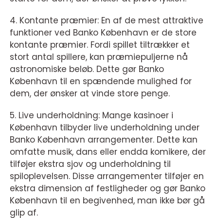
4. Kontante præmier: En af de mest attraktive
funktioner ved Banko København er de store
kontante præmier. Fordi spillet tiltrækker et
stort antal spillere, kan præmiepuljerne nå
astronomiske beløb. Dette gør Banko
København til en spændende mulighed for
dem, der ønsker at vinde store penge.
5. Live underholdning: Mange kasinoer i
København tilbyder live underholdning under
Banko København arrangementer. Dette kan
omfatte musik, dans eller endda komikere, der
tilføjer ekstra sjov og underholdning til
spiloplevelsen. Disse arrangementer tilføjer en
ekstra dimension af festligheder og gør Banko
København til en begivenhed, man ikke bør gå
glip af.