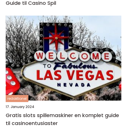
Guide til Casino Spil
redaktionel
17. January 2024
Gratis slots spillemaskiner en komplet guide
til casinoentusiaster