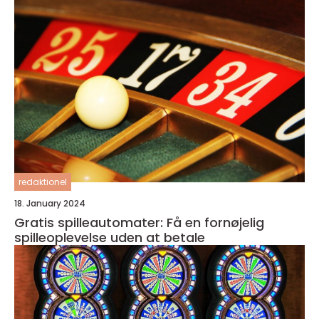
redaktionel
18. January 2024
Gratis spilleautomater: Få en fornøjelig
spilleoplevelse uden at betale