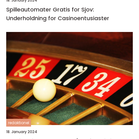
18. January 2024
Spilleautomater Gratis for Sjov:
Underholdning for Casinoentusiaster
redaktionel
18. January 2024