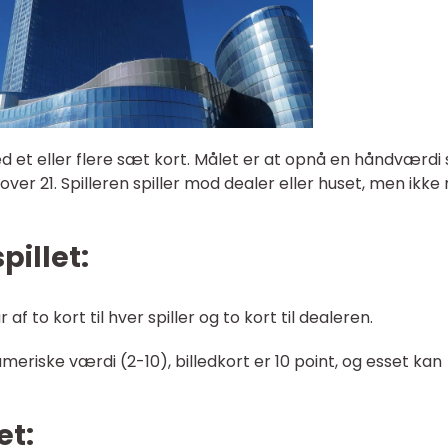
med et eller flere sæt kort. Målet er at opnå en håndværdi 
over 21. Spilleren spiller mod dealer eller huset, men ikk
spillet:
f to kort til hver spiller og to kort til dealeren.
eriske værdi (2-10), billedkort er 10 point, og esset kan
et: