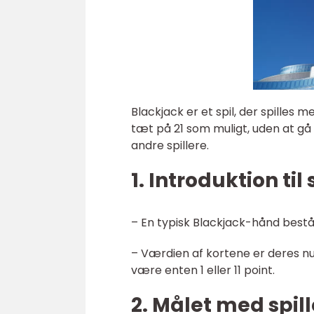
Blackjack er et spil, der spilles 
tæt på 21 som muligt, uden at gå 
andre spillere.
1. Introduktion til 
– En typisk Blackjack-hånd består a
– Værdien af kortene er deres num
være enten 1 eller 11 point.
2. Målet med spill