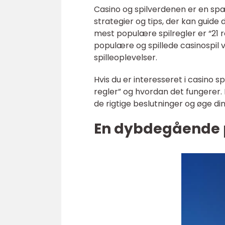
Casino og spilverdenen er en sp
strategier og tips, der kan guide d
mest populære spilregler er “21 r
populære og spillede casinospil 
spilleoplevelser.
Hvis du er interesseret i casino sp
regler” og hvordan det fungerer. 
de rigtige beslutninger og øge di
En dybdegående p