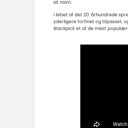
sit navn.
I løbet af det 20. århundrede spre
yderligere forfinet og tilpasset, o
Blackjack et af de mest populære