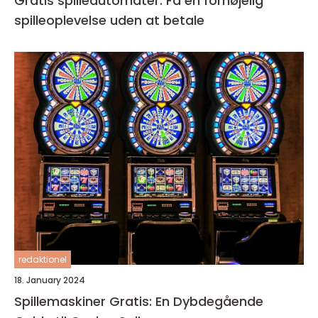
Gratis spilleautomater: Få en fornøjelig
spilleoplevelse uden at betale
redaktionel
18. January 2024
Spillemaskiner Gratis: En Dybdegående