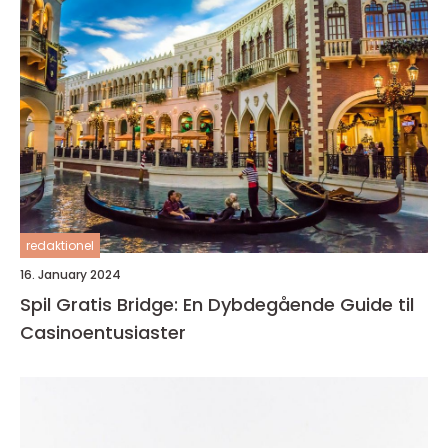
redaktionel
16. January 2024
Spil Gratis Bridge: En Dybdegående Guide til
Casinoentusiaster