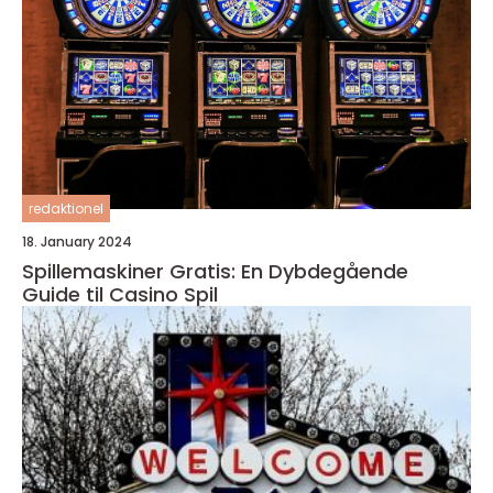
redaktionel
18. January 2024
Spillemaskiner Gratis: En Dybdegående
Guide til Casino Spil