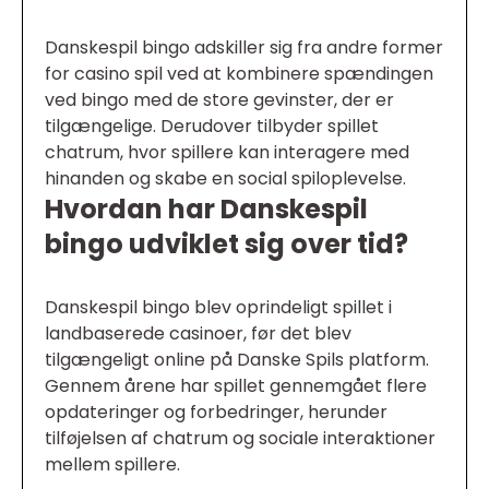
Danskespil bingo adskiller sig fra andre former
for casino spil ved at kombinere spændingen
ved bingo med de store gevinster, der er
tilgængelige. Derudover tilbyder spillet
chatrum, hvor spillere kan interagere med
hinanden og skabe en social spiloplevelse.
Hvordan har Danskespil
bingo udviklet sig over tid?
Danskespil bingo blev oprindeligt spillet i
landbaserede casinoer, før det blev
tilgængeligt online på Danske Spils platform.
Gennem årene har spillet gennemgået flere
opdateringer og forbedringer, herunder
tilføjelsen af chatrum og sociale interaktioner
mellem spillere.