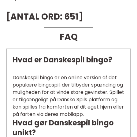
[ANTAL ORD: 651]
FAQ
Hvad er Danskespil bingo?
Danskespil bingo er en online version af det
populære bingospil, der tilbyder spænding og
muligheden for at vinde store gevinster. Spillet
er tilgængeligt på Danske Spils platform og
kan spilles fra komforten af dit eget hjem eller
på farten via deres mobilapp.
Hvad gør Danskespil bingo
unikt?