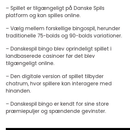
– Spillet er tilgængeligt på Danske Spils
platform og kan spilles online.
– Vælg mellem forskellige bingospil, herunder
traditionelle 75-bolds og 90-bolds variationer.
– Danskespil bingo blev oprindeligt spillet i
landbaserede casinoer før det blev
tilgængeligt online.
– Den digitale version af spillet tilbyder
chatrum, hvor spillere kan interagere med
hinanden.
– Danskespil bingo er kendt for sine store
præmiepuljer og spændende gevinster.