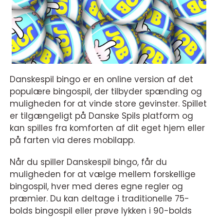
Danskespil bingo er en online version af det
populære bingospil, der tilbyder spænding og
muligheden for at vinde store gevinster. Spillet
er tilgængeligt på Danske Spils platform og
kan spilles fra komforten af dit eget hjem eller
på farten via deres mobilapp.
Når du spiller Danskespil bingo, får du
muligheden for at vælge mellem forskellige
bingospil, hver med deres egne regler og
præmier. Du kan deltage i traditionelle 75-
bolds bingospil eller prøve lykken i 90-bolds