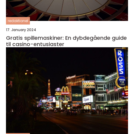
redaktionel
17. January 2024
Gratis spillemaskiner: En dybdegående guide
til casino-entusiaster