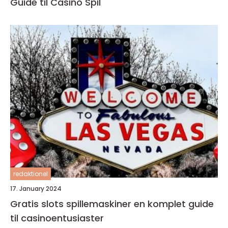
Guide til Casino Spil
redaktionel
17. January 2024
Gratis slots spillemaskiner en komplet guide
til casinoentusiaster