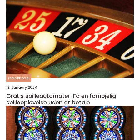
redaktionel
18. January 2024
Gratis spilleautomater: Få en fornøjelig
spilleoplevelse uden at betale