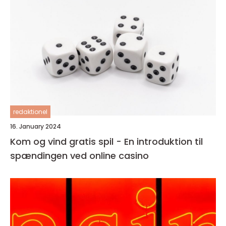
redaktionel
16. January 2024
Kom og vind gratis spil - En introduktion til
spændingen ved online casino