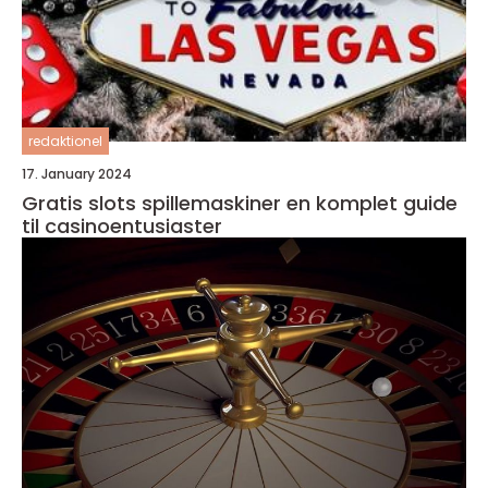
redaktionel
17. January 2024
Gratis slots spillemaskiner en komplet guide
til casinoentusiaster