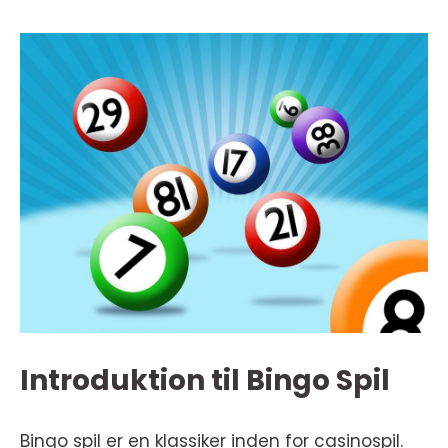
Introduktion til Bingo Spil
Bingo spil er en klassiker inden for casinospil.