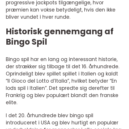
progressive jackpots tilgængelige, hvor
præmien kan vokse betydeligt, hvis den ikke
bliver vundet i hver runde.
Historisk gennemgang af
Bingo Spil
Bingo spil har en lang og interessant historie,
der strækker sig tilbage til det 16. århundrede.
Oprindeligt blev spillet spillet i Italien og kaldt
“Il Gioco del Lotto d’Italia”, hvilket betyder “En
lods spil i Italien”. Det spredte sig derefter til
Frankrig og blev populært blandt den franske
elite.
I det 20. århundrede blev bingo spil
introduceret i USA og blev hurtigt en populær