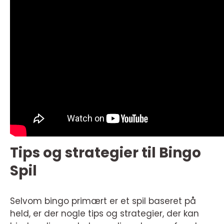
Tips og strategier til Bingo
Spil
Selvom bingo primært er et spil baseret på
held, er der nogle tips og strategier, der kan