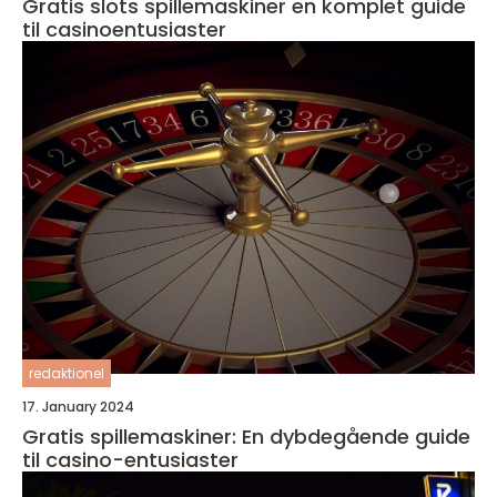
Gratis slots spillemaskiner en komplet guide
til casinoentusiaster
redaktionel
17. January 2024
Gratis spillemaskiner: En dybdegående guide
til casino-entusiaster