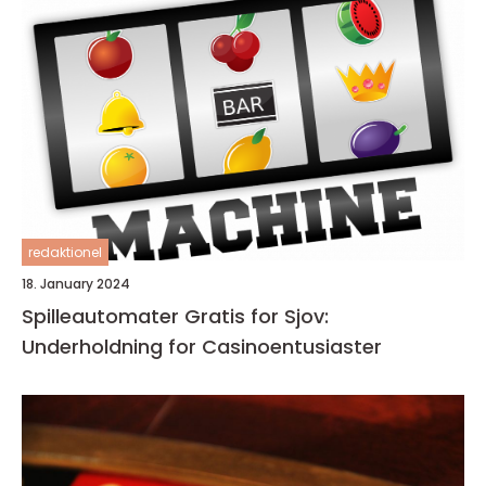
redaktionel
18. January 2024
Spilleautomater Gratis for Sjov:
Underholdning for Casinoentusiaster