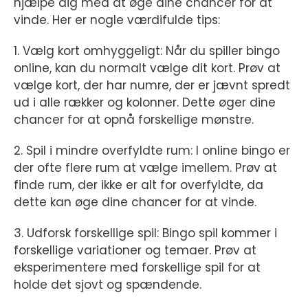
hjælpe dig med at øge dine chancer for at
vinde. Her er nogle værdifulde tips:
1. Vælg kort omhyggeligt: Når du spiller bingo
online, kan du normalt vælge dit kort. Prøv at
vælge kort, der har numre, der er jævnt spredt
ud i alle rækker og kolonner. Dette øger dine
chancer for at opnå forskellige mønstre.
2. Spil i mindre overfyldte rum: I online bingo er
der ofte flere rum at vælge imellem. Prøv at
finde rum, der ikke er alt for overfyldte, da
dette kan øge dine chancer for at vinde.
3. Udforsk forskellige spil: Bingo spil kommer i
forskellige variationer og temaer. Prøv at
eksperimentere med forskellige spil for at
holde det sjovt og spændende.