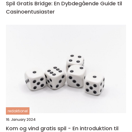
Spil Gratis Bridge: En Dybdegående Guide til
Casinoentusiaster
redaktionel
16. January 2024
Kom og vind gratis spil - En introduktion til