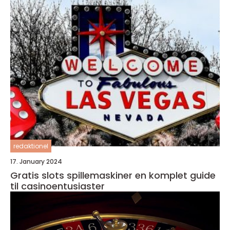
redaktionel
17. January 2024
Gratis slots spillemaskiner en komplet guide
til casinoentusiaster