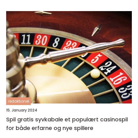
redaktionel
15. January 2024
Spil gratis syvkabale et populært casinospil
for både erfarne og nye spillere