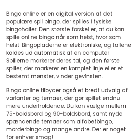
Bingo online er en digital version af det
populære spil bingo, der spilles i fysiske
bingohaller. Den største forskel er, at du kan
spille online bingo når som helst, hvor som
helst. Bingopladerne er elektroniske, og tallene
kaldes ud automatisk af en computer.
Spillerne markerer deres tal, og den første
spiller, der markerer en komplet linje eller et
bestemt mønster, vinder gevinsten.
Bingo online tilbyder også et bredt udvalg af
varianter og temaer, der gør spillet endnu
mere underholdende. Du kan vælge mellem
75-boldsbord og 90-boldsbord, samt nyde
spændende temaer som alfabetbingo,
morderbingo og mange andre. Der er noget
for enhver smag!