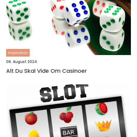
inspiration
06. August 2024
Alt Du Skal Vide Om Casinoer