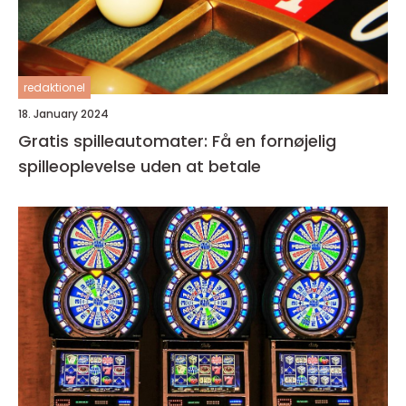
redaktionel
18. January 2024
Gratis spilleautomater: Få en fornøjelig
spilleoplevelse uden at betale