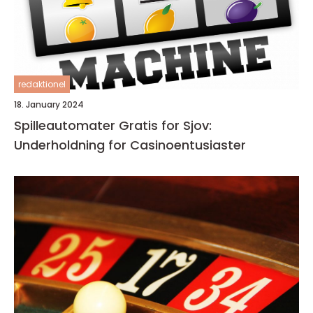
redaktionel
18. January 2024
Spilleautomater Gratis for Sjov:
Underholdning for Casinoentusiaster