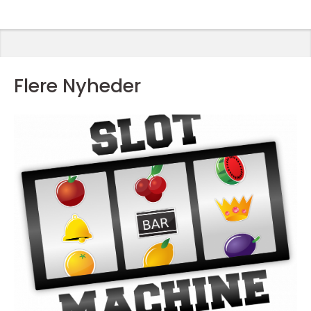
Flere Nyheder