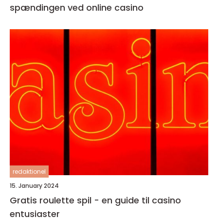
spændingen ved online casino
redaktionel
15. January 2024
Gratis roulette spil - en guide til casino
entusiaster