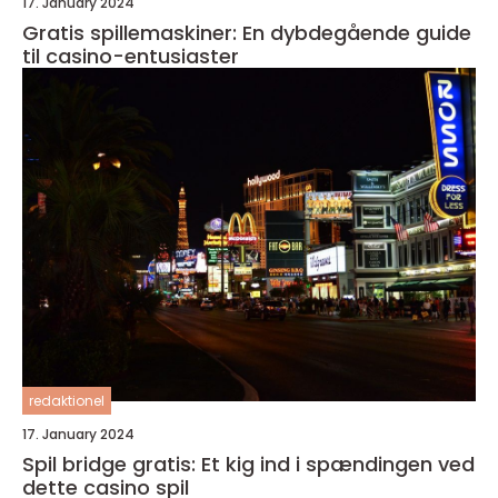
17. January 2024
Gratis spillemaskiner: En dybdegående guide
til casino-entusiaster
redaktionel
17. January 2024
Spil bridge gratis: Et kig ind i spændingen ved
dette casino spil