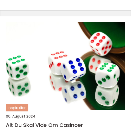
inspiration
06. August 2024
Alt Du Skal Vide Om Casinoer