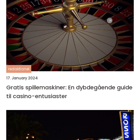
redaktionel
17. January 2024
Gratis spillemaskiner: En dybdegående guide
til casino-entusiaster