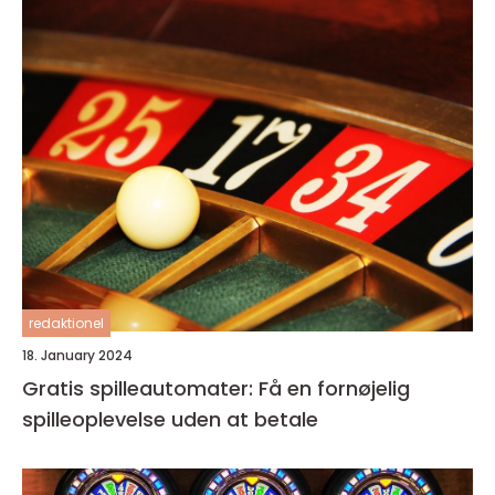
redaktionel
18. January 2024
Gratis spilleautomater: Få en fornøjelig
spilleoplevelse uden at betale