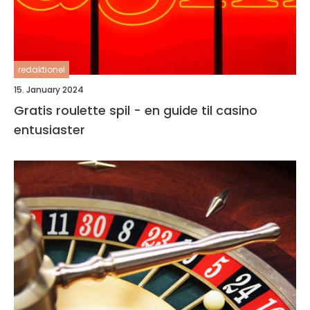
redaktionel
15. January 2024
Gratis roulette spil - en guide til casino
entusiaster