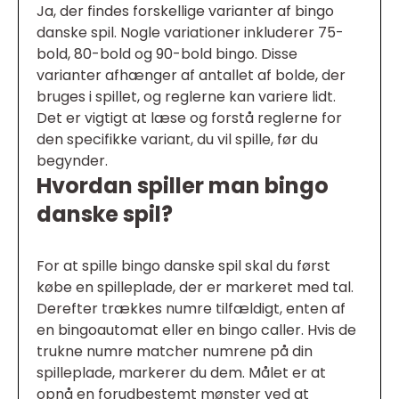
Ja, der findes forskellige varianter af bingo
danske spil. Nogle variationer inkluderer 75-
bold, 80-bold og 90-bold bingo. Disse
varianter afhænger af antallet af bolde, der
bruges i spillet, og reglerne kan variere lidt.
Det er vigtigt at læse og forstå reglerne for
den specifikke variant, du vil spille, før du
begynder.
Hvordan spiller man bingo
danske spil?
For at spille bingo danske spil skal du først
købe en spilleplade, der er markeret med tal.
Derefter trækkes numre tilfældigt, enten af
en bingoautomat eller en bingo caller. Hvis de
trukne numre matcher numrene på din
spilleplade, markerer du dem. Målet er at
opnå en forudbestemt mønster ved at