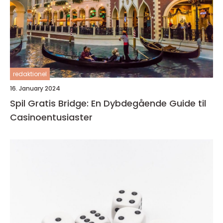
redaktionel
16. January 2024
Spil Gratis Bridge: En Dybdegående Guide til
Casinoentusiaster