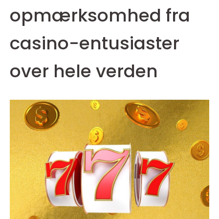
opmærksomhed fra
casino-entusiaster
over hele verden