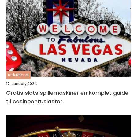
redaktionel
17. January 2024
Gratis slots spillemaskiner en komplet guide
til casinoentusiaster