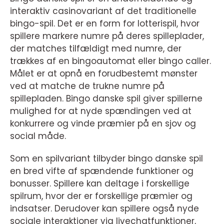
interaktiv casinovariant af det traditionelle
bingo-spil. Det er en form for lotterispil, hvor
spillere markere numre på deres spilleplader,
der matches tilfældigt med numre, der
trækkes af en bingoautomat eller bingo caller.
Målet er at opnå en forudbestemt mønster
ved at matche de trukne numre på
spillepladen. Bingo danske spil giver spillerne
mulighed for at nyde spændingen ved at
konkurrere og vinde præmier på en sjov og
social måde.
Som en spilvariant tilbyder bingo danske spil
en bred vifte af spændende funktioner og
bonusser. Spillere kan deltage i forskellige
spilrum, hvor der er forskellige præmier og
indsatser. Derudover kan spillere også nyde
sociale interaktioner via livechatfunktioner,