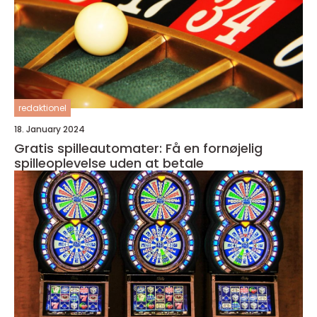
redaktionel
18. January 2024
Gratis spilleautomater: Få en fornøjelig
spilleoplevelse uden at betale